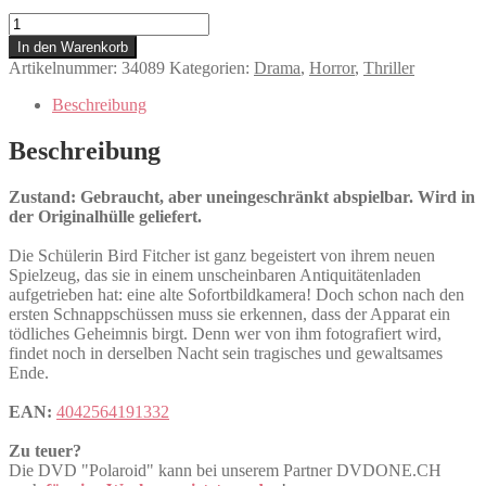
Polaroid
Menge
In den Warenkorb
Artikelnummer:
34089
Kategorien:
Drama
,
Horror
,
Thriller
Beschreibung
Beschreibung
Zustand: Gebraucht, aber uneingeschränkt abspielbar. Wird in
der Originalhülle geliefert.
Die Schülerin Bird Fitcher ist ganz begeistert von ihrem neuen
Spielzeug, das sie in einem unscheinbaren Antiquitätenladen
aufgetrieben hat: eine alte Sofortbildkamera! Doch schon nach den
ersten Schnappschüssen muss sie erkennen, dass der Apparat ein
tödliches Geheimnis birgt. Denn wer von ihm fotografiert wird,
findet noch in derselben Nacht sein tragisches und gewaltsames
Ende.
EAN:
4042564191332
Zu teuer?
Die DVD "Polaroid" kann bei unserem Partner DVDONE.CH