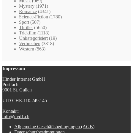
Musik
(969)
Mystery
(1971)
Romanze
(4341)
Science-Fiction
(1780)
Sport
(507)
Thriller
(5650)
Trickfilm
(1118)
Unkategorisiert
(19)
Verbrechen
(3818)
Western
(563)
Impressum
Hinder Internet GmbH
Postfach
9001 St. Gallen
UID CHE-110.249.145
Kontakt:
info@dvd1.ch
Allgemeine Geschäftsbedingungen (AGB)
Datenschutzbestimmungen