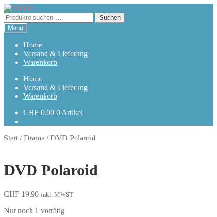
Zur
Zum
Navigation
Inhalt
Suchen
Suchen
springen
springen
nach:
Menü
Home
Versand & Lieferung
Warenkorb
Home
Versand & Lieferung
Warenkorb
CHF
0.00
0 Artikel
Start
/
Drama
/
DVD Polaroid
DVD Polaroid
CHF
19.90
inkl. MWST
Nur noch 1 vorrätig