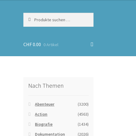
Suchen
Suchen
nach:
CHF
0.00
0 Artikel
Nach Themen
Abenteuer
(3200)
Action
(4563)
Biografie
(1434)
Dokumentation
(2026)