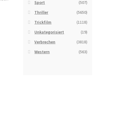
Sport
(507)
Thriller
(5650)
Trickfilm
(1118)
Unkategorisiert
(19)
Verbrechen
(3818)
Western
(563)