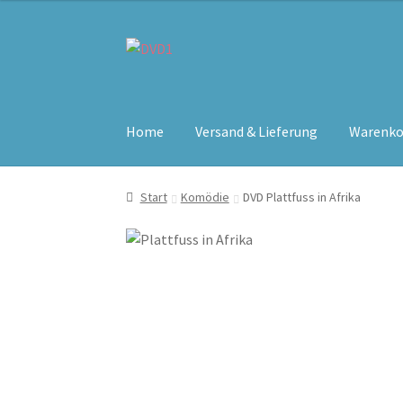
Zur
Zum
Navigation
Inhalt
springen
springen
Home
Versand & Lieferung
Warenko
Start
Komödie
DVD Plattfuss in Afrika