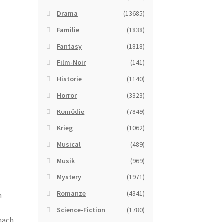
Drama
(13685)
Familie
(1838)
Fantasy
(1818)
Film-Noir
(141)
Historie
(1140)
Horror
(3323)
Komödie
(7849)
Krieg
(1062)
Musical
(489)
Musik
(969)
Mystery
(1971)
Romanze
(4341)
n
Science-Fiction
(1780)
 nach