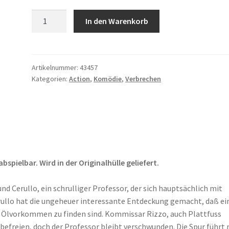
Plattfuss
In den Warenkorb
in
Afrika
Menge
Artikelnummer:
43457
Kategorien:
Action
,
Komödie
,
Verbrechen
pielbar. Wird in der Originalhülle geliefert.
nd Cerullo, ein schrulliger Professor, der sich hauptsächlich mit
erullo hat die ungeheuer interessante Entdeckung gemacht, daß ei
o Ölvorkommen zu finden sind. Kommissar Rizzo, auch Plattfuss
 befreien, doch der Professor bleibt verschwunden. Die Spur führt