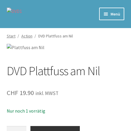
Zur
Zum
Menü
Navigation
Inhalt
springen
springen
Home
Start
/
Action
/
DVD Plattfuss am Nil
Versand & Lieferung
Warenkorb
DVD Plattfuss am Nil
CHF
19.90
inkl. MWST
Nur noch 1 vorrätig
Plattfuss