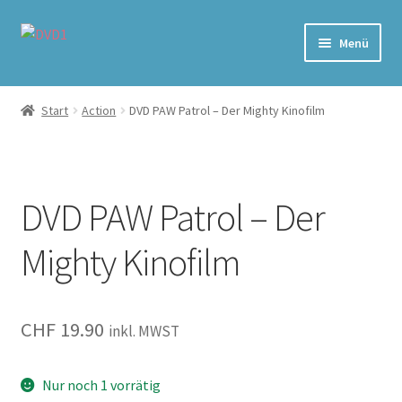
Zur
Zum
Menü
Navigation
Inhalt
springen
springen
Home
Start
Action
DVD PAW Patrol – Der Mighty Kinofilm
Versand & Lieferung
Warenkorb
DVD PAW Patrol – Der
Mighty Kinofilm
CHF
19.90
inkl. MWST
Nur noch 1 vorrätig