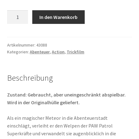
PAW
In den Warenkorb
Patrol
-
Der
Mighty
Artikelnummer:
43088
Kategorien:
Abenteuer
,
Action
,
Trickfilm
Kinofilm
Menge
Beschreibung
Zustand: Gebraucht, aber uneingeschränkt abspielbar.
Wird in der Originalhülle geliefert.
Als ein magischer Meteor in die Abenteuerstadt
einschlägt, verleiht er den Welpen der PAW Patrol
Superkräfte und verwandelt sie augenblicklich in die