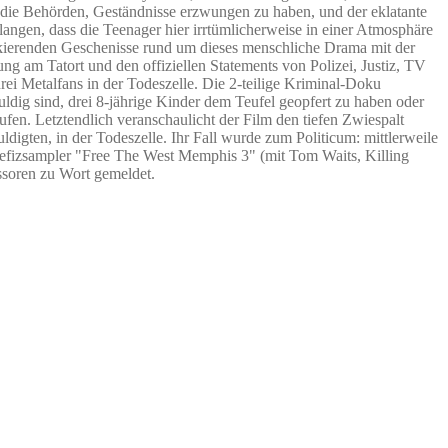
die Behörden, Geständnisse erzwungen zu haben, und der eklatante
langen, dass die Teenager hier irrtümlicherweise in einer Atmosphäre
ockierenden Geschenisse rund um dieses menschliche Drama mit der
g am Tatort und den offiziellen Statements von Polizei, Justiz, TV
ei Metalfans in der Todeszelle. Die 2-teilige Kriminal-Doku
ldig sind, drei 8-jährige Kinder dem Teufel geopfert zu haben oder
en. Letztendlich veranschaulicht der Film den tiefen Zwiespalt
igten, in der Todeszelle. Ihr Fall wurde zum Politicum: mittlerweile
nefizsampler "Free The West Memphis 3" (mit Tom Waits, Killing
essoren zu Wort gemeldet.