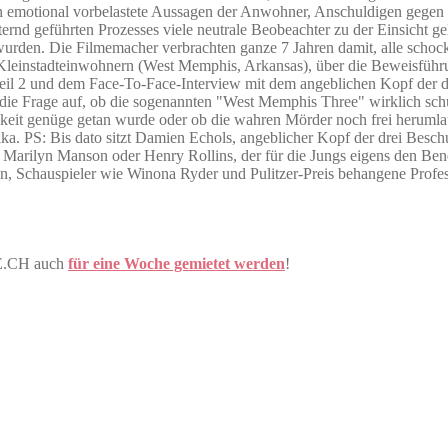
ch emotional vorbelastete Aussagen der Anwohner, Anschuldigen gegen 
ernd geführten Prozesses viele neutrale Beobeachter zu der Einsicht ge
t wurden. Die Filmemacher verbrachten ganze 7 Jahren damit, alle sch
 Kleinstadteinwohnern (West Memphis, Arkansas), über die Beweisführun
Teil 2 und dem Face-To-Face-Interview mit dem angeblichen Kopf der dr
 die Frage auf, ob die sogenannten "West Memphis Three" wirklich schu
keit genüge getan wurde oder ob die wahren Mörder noch frei herumlauf
 PS: Bis dato sitzt Damien Echols, angeblicher Kopf der drei Beschuld
 Marilyn Manson oder Henry Rollins, der für die Jungs eigens den Be
nton, Schauspieler wie Winona Ryder und Pulitzer-Preis behangene Prof
NE.CH auch
für eine Woche gemietet werden
!