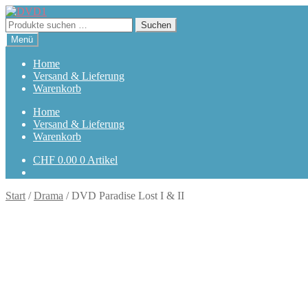
Zur
Zum
Navigation
Inhalt
Suchen
Suchen
springen
springen
nach:
Menü
Home
Versand & Lieferung
Warenkorb
Home
Versand & Lieferung
Warenkorb
CHF
0.00
0 Artikel
Start
/
Drama
/
DVD Paradise Lost I & II