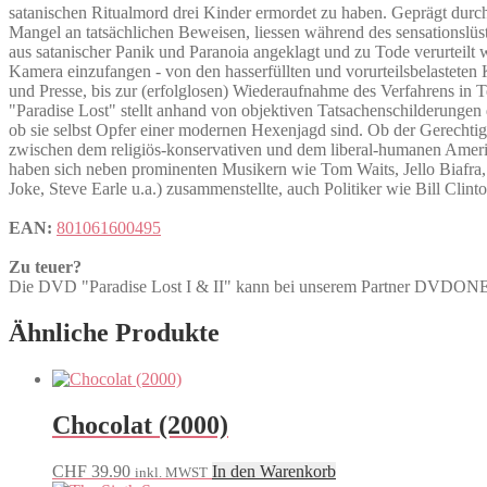
satanischen Ritualmord drei Kinder ermordet zu haben. Geprägt dur
Mangel an tatsächlichen Beweisen, liessen während des sensationslüst
aus satanischer Panik und Paranoia angeklagt und zu Tode verurteil
Kamera einzufangen - von den hasserfüllten und vorurteilsbelasteten
und Presse, bis zur (erfolglosen) Wiederaufnahme des Verfahrens in 
"Paradise Lost" stellt anhand von objektiven Tatsachenschilderungen
ob sie selbst Opfer einer modernen Hexenjagd sind. Ob der Gerechtig
zwischen dem religiös-konservativen und dem liberal-humanen Amerika.
haben sich neben prominenten Musikern wie Tom Waits, Jello Biafra,
Joke, Steve Earle u.a.) zusammenstellte, auch Politiker wie Bill Cli
EAN:
801061600495
Zu teuer?
Die DVD "Paradise Lost I & II" kann bei unserem Partner DVDO
Ähnliche Produkte
Chocolat (2000)
CHF
39.90
In den Warenkorb
inkl. MWST