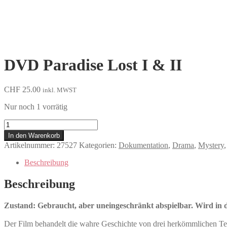
DVD Paradise Lost I & II
CHF
25.00
inkl. MWST
Nur noch 1 vorrätig
Paradise
Lost
In den Warenkorb
I
Artikelnummer:
27527
Kategorien:
Dokumentation
,
Drama
,
Mystery
&
II
Beschreibung
Menge
Beschreibung
Zustand: Gebraucht, aber uneingeschränkt abspielbar. Wird in de
Der Film behandelt die wahre Geschichte von drei herkömmlichen Te