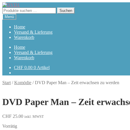
Zur
Zum
Navigation
Inhalt
Suchen
Suchen
springen
springen
nach:
Menü
Home
Versand & Lieferung
Warenkorb
Home
Versand & Lieferung
Warenkorb
CHF
0.00
0 Artikel
Start
/
Komödie
/
DVD Paper Man – Zeit erwachsen zu werden
DVD Paper Man – Zeit erwachs
CHF
25.00
inkl. MWST
Vorrätig