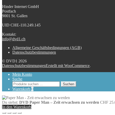
Hinder Internet GmbH
Postfach
9001 St. Gallen
UID CHE-110.249.145
Kontakt:
info@dvd1.ch
Allgemeine Geschäftsbedingungen (AGB)
Datenschutzbestimmungen
© DVD1 2026
Datenschutzbestimmungen
Erstellt mit WooCommerce
.
Mein Konto
Suche
Suchen
Suchen
nach:
Warenkorb
0
Du siehst:
DVD Paper Man – Zeit erwachsen zu werden
CHF
25.
In den Warenkorb