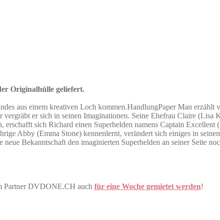
r Originalhülle geliefert.
eundes aus einem kreativen Loch kommen.HandlungPaper Man erzählt von R
vergräbt er sich in seinen Imaginationen. Seine Ehefrau Claire (Lisa 
, erschafft sich Richard einen Superhelden namens Captain Excellent (
rige Abby (Emma Stone) kennenlernt, verändert sich einiges in seinem
e neue Bekanntschaft den imaginierten Superhelden an seiner Seite no
erem Partner DVDONE.CH auch
für eine Woche gemietet werden
!