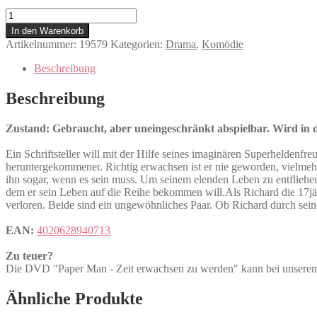
Paper
Man
In den Warenkorb
-
Artikelnummer:
19579
Kategorien:
Drama
,
Komödie
Zeit
erwachsen
Beschreibung
zu
werden
Beschreibung
Menge
Zustand: Gebraucht, aber uneingeschränkt abspielbar. Wird in de
Ein Schriftsteller will mit der Hilfe seines imaginären Superheldenfr
heruntergekommener. Richtig erwachsen ist er nie geworden, vielmehr 
ihn sogar, wenn es sein muss. Um seinem elenden Leben zu entfliehen
dem er sein Leben auf die Reihe bekommen will.Als Richard die 17jäh
verloren. Beide sind ein ungewöhnliches Paar. Ob Richard durch sein
EAN:
4020628940713
Zu teuer?
Die DVD "Paper Man - Zeit erwachsen zu werden" kann bei uns
Ähnliche Produkte