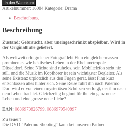
Shooting
In den Warenkorb
Menge
Artikelnummer:
16084
Kategorie:
Drama
Beschreibung
Beschreibung
Zustand: Gebraucht, aber uneingeschränkt abspielbar. Wird in
der Originalhülle geliefert.
Als weltweit erfolgreicher Fotograf lebt Finn ein gleichermassen
prominentes wie hektisches Leben in der Rheinmetropole
Düsseldorf. Seine Nächte sind ruhelos, sein Mobiltelefon steht nie
still, und die Musik im Kopfhörer ist sein wichtigster Begleiter. Als
seine Existenz urplötzlich aus den Fugen gerät, lässt Finn kurz
entschlossen alles hinter sich. Seine Reise führt ihn nach Palermo.
Dort wird er von einem mysteriösen Schützen verfolgt, der ihm nach
dem Leben trachtet. Gleichzeitig beginnt für ihn ein ganz neues
Leben und eine grosse neue Liebe?
EAN:
0886973826799
,
0886979540897
Zu teuer?
Die DVD "Palermo Shooting" kann bei unserem Partner