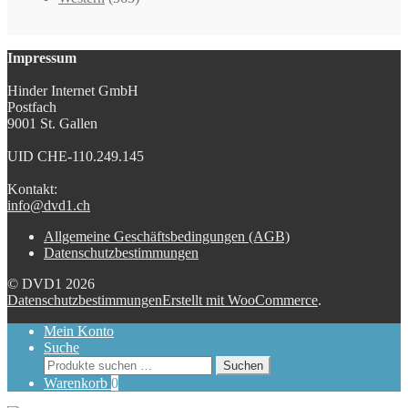
Impressum
Hinder Internet GmbH
Postfach
9001 St. Gallen
UID CHE-110.249.145
Kontakt:
info@dvd1.ch
Allgemeine Geschäftsbedingungen (AGB)
Datenschutzbestimmungen
© DVD1 2026
Datenschutzbestimmungen
Erstellt mit WooCommerce
.
Mein Konto
Suche
Suchen
Suchen
nach:
Warenkorb
0