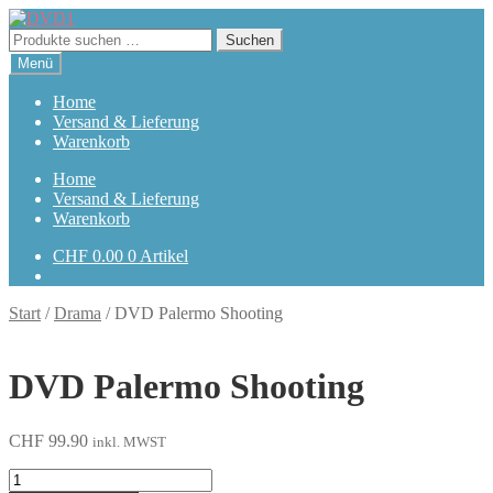
Zur
Zum
Navigation
Inhalt
Suchen
Suchen
springen
springen
nach:
Menü
Home
Versand & Lieferung
Warenkorb
Home
Versand & Lieferung
Warenkorb
CHF
0.00
0 Artikel
Start
/
Drama
/
DVD Palermo Shooting
DVD Palermo Shooting
CHF
99.90
inkl. MWST
Palermo