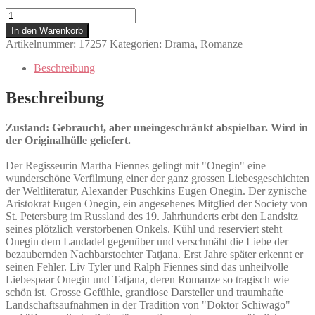
Onegin
Menge
In den Warenkorb
Artikelnummer:
17257
Kategorien:
Drama
,
Romanze
Beschreibung
Beschreibung
Zustand: Gebraucht, aber uneingeschränkt abspielbar. Wird in
der Originalhülle geliefert.
Der Regisseurin Martha Fiennes gelingt mit "Onegin" eine
wunderschöne Verfilmung einer der ganz grossen Liebesgeschichten
der Weltliteratur, Alexander Puschkins Eugen Onegin. Der zynische
Aristokrat Eugen Onegin, ein angesehenes Mitglied der Society von
St. Petersburg im Russland des 19. Jahrhunderts erbt den Landsitz
seines plötzlich verstorbenen Onkels. Kühl und reserviert steht
Onegin dem Landadel gegenüber und verschmäht die Liebe der
bezaubernden Nachbarstochter Tatjana. Erst Jahre später erkennt er
seinen Fehler. Liv Tyler und Ralph Fiennes sind das unheilvolle
Liebespaar Onegin und Tatjana, deren Romanze so tragisch wie
schön ist. Grosse Gefühle, grandiose Darsteller und traumhafte
Landschaftsaufnahmen in der Tradition von "Doktor Schiwago"