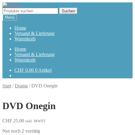
Zur
Zum
Navigation
Inhalt
Suchen
Suchen
springen
springen
nach:
Menü
Home
Versand & Lieferung
Warenkorb
Home
Versand & Lieferung
Warenkorb
CHF
0.00
0 Artikel
Start
/
Drama
/
DVD Onegin
DVD Onegin
CHF
25.00
inkl. MWST
Nur noch 2 vorrätig