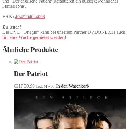
und "Der englische Patient" garantieren ein aussergewöhnliches
Filmerlebnis.
EAN:
4042564024098
Zu teuer?
Die DVD "Onegin" kann bei unserem Partner DVDONE.CH auch
für eine Woche gemietet werden
!
Ähnliche Produkte
Der Patriot
CHF
39.90
In den Warenkorb
inkl. MWST