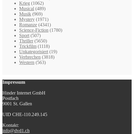
Krieg
(1062)
Musical
(489)
Musik
(969)
Mystery
(1971)
Romanze
(4341)
Science-Fiction
(1780)
Sport
(507)
Thriller
(5650)
Trickfilm
(1118)
Unkategorisiert
(19)
Verbrechen
(3818)
Western
(563)
Impressum
Hinder Internet GmbH
Postfach
9001 St. Gallen
UID CHE-110.249.145
Kontakt:
info@dvd1.ch