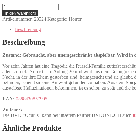
Oculus
Menge
In den Warenkorb
Artikelnummer:
23524
Kategorie:
Horror
Beschreibung
Beschreibung
Zustand: Gebraucht, aber uneingeschränkt abspielbar. Wird in de
Vor zehn Jahren hat eine Tragödie die Russell-Familie zutiefst erschü
allein zurück. Nun ist Tim Anfang 20 und wird aus dem Gefängnis e
Nacht, in der ihre Eltern gestorben sind, heimgesucht und sie glaubt, 
befinden, scheint sie eine Antwort gefunden zu haben. Aus dem Spie
ausgelöste Halluzinationen bekommen, ist es schon zu spät und die be
EAN:
0888430857995
Zu teuer?
Die DVD "Oculus" kann bei unserem Partner DVDONE.CH auch
f
Ähnliche Produkte