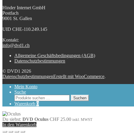
Hinder Internet GmbH
Postfach
9001 St. Gallen
UID CHE-110.249.145
Kontakt:
info@dvd1.ch
Allgemeine Geschäftsbedingungen (AGB)
Datenschutzbestimmungen
© DVD1 2026
Datenschutzbestimmungen
Erstellt mit WooCommerce
.
Mein Konto
Suche
Suchen
Suchen
nach:
Warenkorb
0
Du siehst:
DVD Oculus
CHF
25.00
inkl. MWST
In den Warenkorb