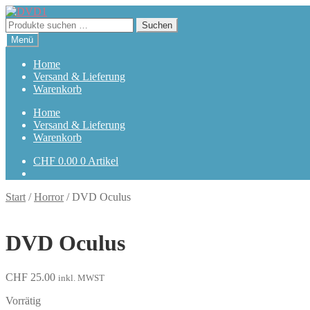
Zur
Zum
Navigation
Inhalt
Suchen
Suchen
springen
springen
nach:
Menü
Home
Versand & Lieferung
Warenkorb
Home
Versand & Lieferung
Warenkorb
CHF
0.00
0 Artikel
Start
/
Horror
/
DVD Oculus
DVD Oculus
CHF
25.00
inkl. MWST
Vorrätig