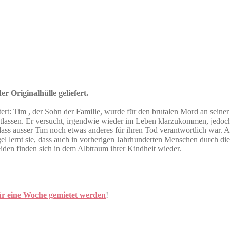
r Originalhülle geliefert.
ttert: Tim , der Sohn der Familie, wurde für den brutalen Mord an seiner
ntlassen. Er versucht, irgendwie wieder im Leben klarzukommen, jedoc
dass ausser Tim noch etwas anderes für ihren Tod verantwortlich war. Al
gel lernt sie, dass auch in vorherigen Jahrhunderten Menschen durch
iden finden sich in dem Albtraum ihrer Kindheit wieder.
ür eine Woche gemietet werden
!