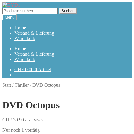
Zur
Zum
Navigation
Inhalt
Suchen
Suchen
springen
springen
nach:
Menü
Home
Versand & Lieferung
Warenkorb
Home
Versand & Lieferung
Warenkorb
CHF
0.00
0 Artikel
Start
/
Thriller
/
DVD Octopus
DVD Octopus
CHF
39.90
inkl. MWST
Nur noch 1 vorrätig