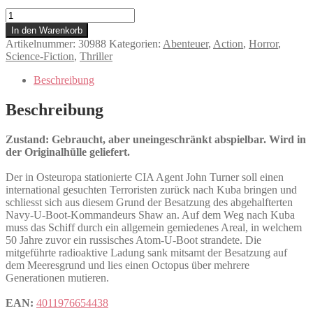
Octopus
Menge
In den Warenkorb
Artikelnummer:
30988
Kategorien:
Abenteuer
,
Action
,
Horror
,
Science-Fiction
,
Thriller
Beschreibung
Beschreibung
Zustand: Gebraucht, aber uneingeschränkt abspielbar. Wird in
der Originalhülle geliefert.
Der in Osteuropa stationierte CIA Agent John Turner soll einen
international gesuchten Terroristen zurück nach Kuba bringen und
schliesst sich aus diesem Grund der Besatzung des abgehalfterten
Navy-U-Boot-Kommandeurs Shaw an. Auf dem Weg nach Kuba
muss das Schiff durch ein allgemein gemiedenes Areal, in welchem
50 Jahre zuvor ein russisches Atom-U-Boot strandete. Die
mitgeführte radioaktive Ladung sank mitsamt der Besatzung auf
dem Meeresgrund und lies einen Octopus über mehrere
Generationen mutieren.
EAN:
4011976654438