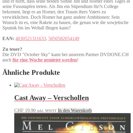
und er hofft, dass seine beiden Söhne Jim und Homer eines Tages in
seine Fussstapfen treten. Als Jim ein Stipendium für?s College
bekommt, liegt es an Homer, den Traum ihres Vaters zu
verwirklichen. Doch Homer hat ganz andere Ambitionen: Sein
Wunsch ist es, eine Rakete zu bauen, die genau wie die sowjetische
Sputnik bis ins Weltall fliegen kann?
EAN:
4030521311633
,
5050582054149
Zu teuer?
Die DVD "October Sky" kann bei unserem Partner DVDONE.CH
auch
für eine Woche gemietet werden
!
Ähnliche Produkte
Cast Away – Verschollen
CHF
19.90
In den Warenkorb
inkl. MWST