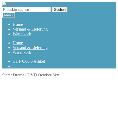
Zur
Zum
Navigation
Inhalt
Suchen
Suchen
springen
springen
nach:
Menü
Home
Versand & Lieferung
Warenkorb
Home
Versand & Lieferung
Warenkorb
CHF
0.00
0 Artikel
Start
/
Drama
/
DVD October Sky