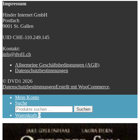
Impressum
Hinder Internet GmbH
Postfach
9001 St. Gallen
UID CHE-110.249.145
Kontakt:
info@dvd1.ch
Allgemeine Geschäftsbedingungen (AGB)
Datenschutzbestimmungen
© DVD1 2026
Datenschutzbestimmungen
Erstellt mit WooCommerce
.
Mein Konto
Suche
Suchen
Suchen
nach:
Warenkorb
0