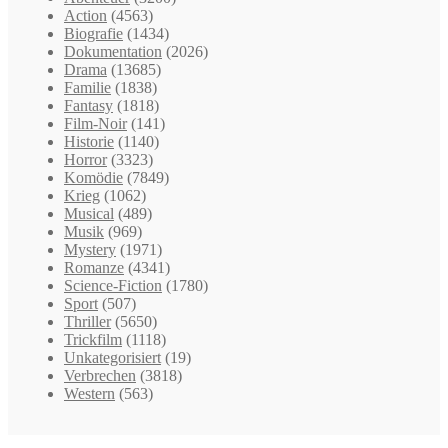
Action
(4563)
Biografie
(1434)
Dokumentation
(2026)
Drama
(13685)
Familie
(1838)
Fantasy
(1818)
Film-Noir
(141)
Historie
(1140)
Horror
(3323)
Komödie
(7849)
Krieg
(1062)
Musical
(489)
Musik
(969)
Mystery
(1971)
Romanze
(4341)
Science-Fiction
(1780)
Sport
(507)
Thriller
(5650)
Trickfilm
(1118)
Unkategorisiert
(19)
Verbrechen
(3818)
Western
(563)