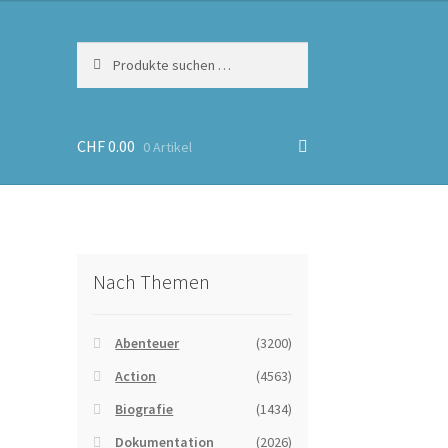
Suchen
Suchen
nach:
CHF
0.00
0 Artikel
Nach Themen
Abenteuer
(3200)
Action
(4563)
Biografie
(1434)
Dokumentation
(2026)