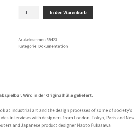
Objectified.
In den Warenkorb
Menge
Artikelnummer:
39423
Kategorie:
Dokumentation
pielbar. Wird in der Originalhülle geliefert.
k at industrial art and the design processes of some of society's
ludes interviews with designers from London, Tokyo, Paris and Ne
puters and Japanese product designer Naoto Fukasawa.