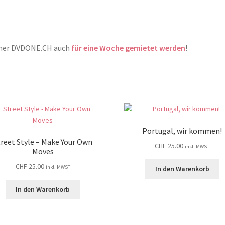
rtner DVDONE.CH auch
für eine Woche gemietet werden
!
Portugal, wir kommen!
treet Style – Make Your Own
CHF
25.00
inkl. MWST
Moves
CHF
25.00
inkl. MWST
In den Warenkorb
In den Warenkorb