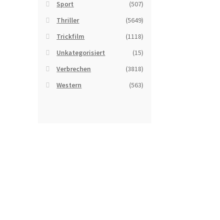
Sport
(507)
Thriller
(5649)
Trickfilm
(1118)
Unkategorisiert
(15)
Verbrechen
(3818)
Western
(563)