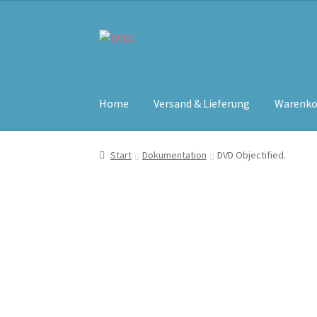
Zur
Zum
Navigation
Inhalt
springen
springen
Home
Versand & Lieferung
Warenko
Start
Dokumentation
DVD Objectified.