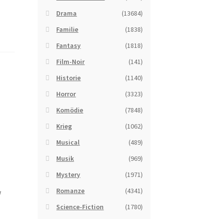
Drama
(13684)
Familie
(1838)
Fantasy
(1818)
Film-Noir
(141)
Historie
(1140)
Horror
(3323)
Komödie
(7848)
Krieg
(1062)
Musical
(489)
Musik
(969)
Mystery
(1971)
Romanze
(4341)
w
Science-Fiction
(1780)