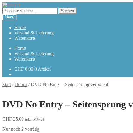
Zur
Zum
Navigation
Inhalt
Suchen
Suchen
springen
springen
nach:
Menü
Home
Versand & Lieferung
Warenkorb
Home
Versand & Lieferung
Warenkorb
CHF
0.00
0 Artikel
Start
/
Drama
/
DVD No Entry – Seitensprung verboten!
DVD No Entry – Seitensprung v
CHF
25.00
inkl. MWST
Nur noch 2 vorrätig