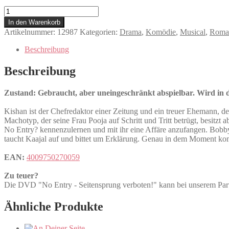
No
Entry
In den Warenkorb
-
Artikelnummer:
12987
Kategorien:
Drama
,
Komödie
,
Musical
,
Roma
Seitensprung
verboten!
Beschreibung
Menge
Beschreibung
Zustand: Gebraucht, aber uneingeschränkt abspielbar. Wird in de
Kishan ist der Chefredaktor einer Zeitung und ein treuer Ehemann, de
Machotyp, der seine Frau Pooja auf Schritt und Tritt betrügt, besitzt
No Entry? kennenzulernen und mit ihr eine Affäre anzufangen. Bobby
taucht Kaajal auf und bittet um Erklärung. Genau in dem Moment kom
EAN:
4009750270059
Zu teuer?
Die DVD "No Entry - Seitensprung verboten!" kann bei unserem
Ähnliche Produkte