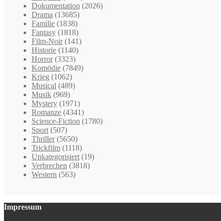
Dokumentation
(2026)
Drama
(13685)
Familie
(1838)
Fantasy
(1818)
Film-Noir
(141)
Historie
(1140)
Horror
(3323)
Komödie
(7849)
Krieg
(1062)
Musical
(489)
Musik
(969)
Mystery
(1971)
Romanze
(4341)
Science-Fiction
(1780)
Sport
(507)
Thriller
(5650)
Trickfilm
(1118)
Unkategorisiert
(19)
Verbrechen
(3818)
Western
(563)
Impressum