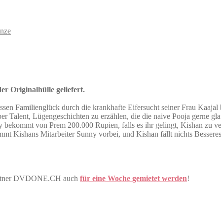
nze
r Originalhülle geliefert.
ssen Familienglück durch die krankhafte Eifersucht seiner Frau Kaajal
 aber Talent, Lügengeschichten zu erzählen, die die naive Pooja gerne 
 bekommt von Prem 200.000 Rupien, falls es ihr gelingt, Kishan zu ve
mt Kishans Mitarbeiter Sunny vorbei, und Kishan fällt nichts Bessere
 Partner DVDONE.CH auch
für eine Woche gemietet werden
!