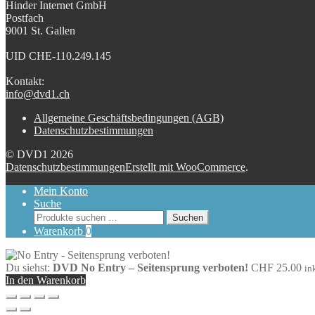
Hinder Internet GmbH
Postfach
9001 St. Gallen
UID CHE-110.249.145
Kontakt:
info@dvd1.ch
Allgemeine Geschäftsbedingungen (AGB)
Datenschutzbestimmungen
© DVD1 2026
Datenschutzbestimmungen
Erstellt mit WooCommerce
.
Mein Konto
Suche
Suchen
Suchen
nach:
Warenkorb
0
Du siehst:
DVD No Entry – Seitensprung verboten!
CHF
25.00
in
In den Warenkorb