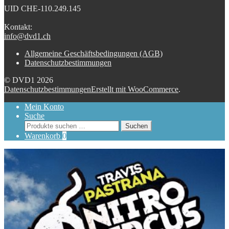
UID CHE-110.249.145
Kontakt:
info@dvd1.ch
Allgemeine Geschäftsbedingungen (AGB)
Datenschutzbestimmungen
© DVD1 2026
Datenschutzbestimmungen
Erstellt mit WooCommerce
.
Mein Konto
Suche
Suchen
Suchen
nach:
Warenkorb
0