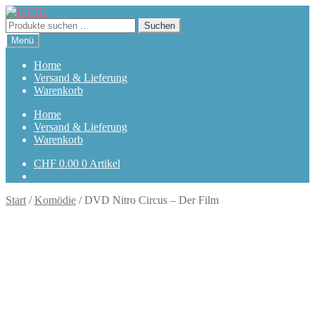
Zur
Zum
Navigation
Inhalt
Suchen
Suchen
springen
springen
nach:
Menü
Home
Versand & Lieferung
Warenkorb
Home
Versand & Lieferung
Warenkorb
CHF
0.00
0 Artikel
Start
/
Komödie
/
DVD Nitro Circus – Der Film