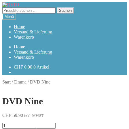
Zur
Zum
Navigation
Inhalt
Suchen
Suchen
springen
springen
nach:
Menü
Home
Versand & Lieferung
Warenkorb
Home
Versand & Lieferung
Warenkorb
CHF
0.00
0 Artikel
Start
/
Drama
/
DVD Nine
DVD Nine
CHF
59.90
inkl. MWST
Nine