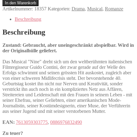
Menge
In den Warenkorb
Artikelnummer:
18357
Kategorien:
Drama
,
Musical
,
Romanze
Beschreibung
Beschreibung
Zustand: Gebraucht, aber uneingeschränkt abspielbar. Wird in
der Originalhülle geliefert.
Das Musical "Nine" dreht sich um den weltberühmten italienischen
Filmregisseur Guido Contini, der zwar gerade auf der Welle des
Erfolgs schwimmt und seinen grössten Hit auskostet, zugleich aber
von einer schweren Midlifecrisis steht. Der bevorstehende 40.
Geburtstag kostet ihn nicht nur Nerven und Kreativität, sonder
verstrickt ihn auch noch in ein kompliziertes Netz aus Affären,
Streitereien und Leidenschaft mit den Frauen in seinem Leben - mit
seiner Ehefrau, seiner Geliebten, einer amerikanischen Mode-
Journalistin, seiner Kostümdesignerin, einer Muse, der Verführerin
aus seiner Jugend und mit seiner verstorbenen Mutter.
EAN:
7613059303775
,
0886976832490
Zu teuer?