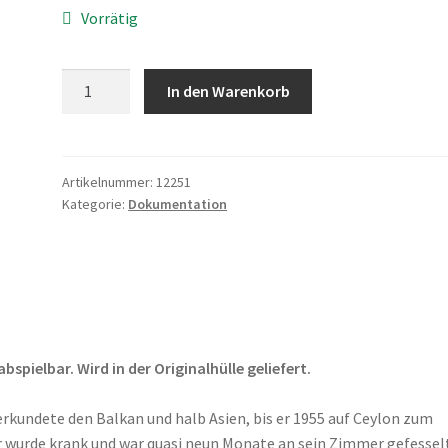
Vorrätig
Nicolas
In den Warenkorb
Bouvier,
22th
Hospital
Street
Artikelnummer:
12251
Kategorie:
Dokumentation
Menge
pielbar. Wird in der Originalhülle geliefert.
 erkundete den Balkan und halb Asien, bis er 1955 auf Ceylon zum
er wurde krank und war quasi neun Monate an sein Zimmer gefesselt