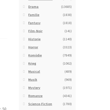
Drama
(13685)
Familie
(1838)
Fantasy
(1818)
Film-Noir
(141)
Historie
(1140)
Horror
(3323)
Komödie
(7849)
Krieg
(1062)
Musical
(489)
Musik
(969)
Mystery
(1971)
Romanze
(4341)
Science-Fiction
(1780)
. 50