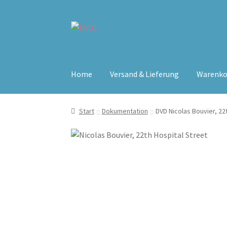
Zur
Zum
Navigation
Inhalt
springen
springen
Home
Versand & Lieferung
Warenko
Start
Dokumentation
DVD Nicolas Bouvier, 22