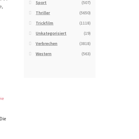
Sport
(507)
e,
Thriller
(5650)
Trickfilm
(1118)
Unkategorisiert
(19)
Verbrechen
(3818)
Western
(563)
Die