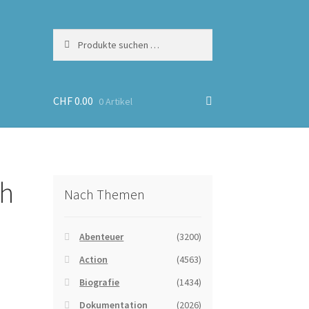
Suchen
Suchen
nach:
CHF
0.00
0 Artikel
th
Nach Themen
Abenteuer
(3200)
Action
(4563)
Biografie
(1434)
Dokumentation
(2026)