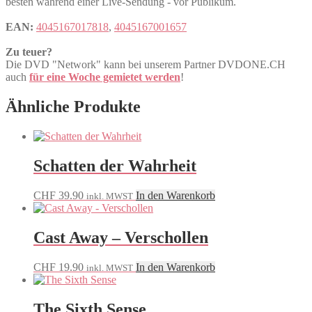
besten während einer Live-Sendung - vor Publikum.
EAN:
4045167017818
,
4045167001657
Zu teuer?
Die DVD "Network" kann bei unserem Partner DVDONE.CH
auch
für eine Woche gemietet werden
!
Ähnliche Produkte
Schatten der Wahrheit
CHF
39.90
In den Warenkorb
inkl. MWST
Cast Away – Verschollen
CHF
19.90
In den Warenkorb
inkl. MWST
The Sixth Sense