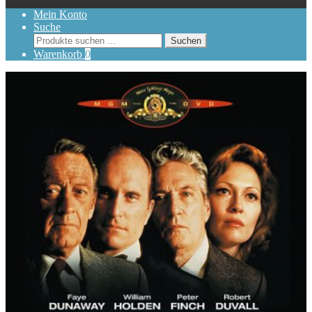
Mein Konto
Suche
Suchen
Suchen
nach:
Warenkorb
0