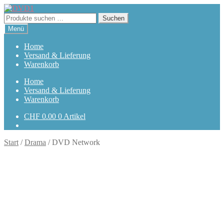
Zur
Zum
Navigation
Inhalt
Suchen
Suchen
springen
springen
nach:
Menü
Home
Versand & Lieferung
Warenkorb
Home
Versand & Lieferung
Warenkorb
CHF
0.00
0 Artikel
Start
/
Drama
/
DVD Network