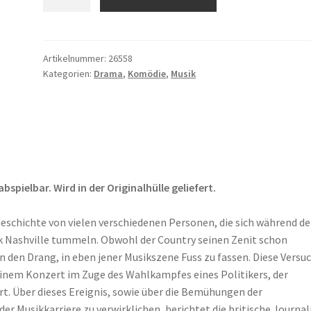
Menge
Artikelnummer:
26558
Kategorien:
Drama
,
Komödie
,
Musik
pielbar. Wird in der Originalhülle geliefert.
Geschichte von vielen verschiedenen Personen, die sich während de
k Nashville tummeln. Obwohl der Country seinen Zenit schon
 den Drang, in eben jener Musikszene Fuss zu fassen. Diese Versu
einem Konzert im Zuge des Wahlkampfes eines Politikers, der
t. Über dieses Ereignis, sowie über die Bemühungen der
er Musikkarriere zu verwirklichen, berichtet die britische Journal