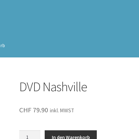
rb
DVD Nashville
CHF
79.90
inkl. MWST
Nashville
In den Warenkorb