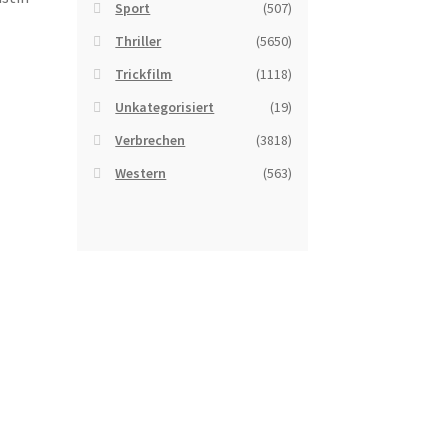
Sport
(507)
Thriller
(5650)
Trickfilm
(1118)
Unkategorisiert
(19)
Verbrechen
(3818)
Western
(563)