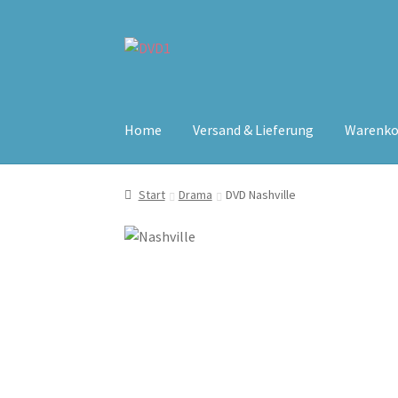
Zur
Zum
Navigation
Inhalt
springen
springen
Home
Versand & Lieferung
Warenko
Start
Drama
DVD Nashville