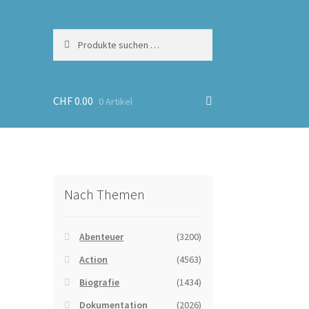
Suchen
Suchen
nach:
CHF
0.00
0 Artikel
Nach Themen
Abenteuer
(3200)
Action
(4563)
Biografie
(1434)
Dokumentation
(2026)