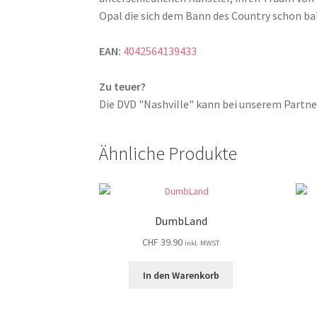
Opal die sich dem Bann des Country schon bal
EAN:
4042564139433
Zu teuer?
Die DVD "Nashville" kann bei unserem Part
Ähnliche Produkte
DumbLand
CHF
39.90
inkl. MWST
In den Warenkorb