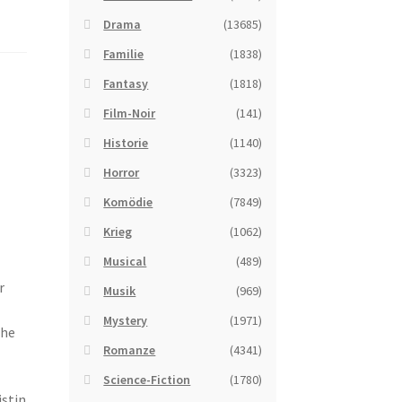
Drama
(13685)
Familie
(1838)
Fantasy
(1818)
Film-Noir
(141)
Historie
(1140)
Horror
(3323)
Komödie
(7849)
Krieg
(1062)
Musical
(489)
r
Musik
(969)
Mystery
(1971)
che
Romanze
(4341)
Science-Fiction
(1780)
istin