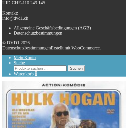
UID CHE-110.249.145
Kontakt:
info@dvd1.ch
Allgemeine Geschäftsbedingungen (AGB)
Datenschutzbestimmungen
© DVD1 2026
Datenschutzbestimmungen
Erstellt mit WooCommerce
.
Mein Konto
Suche
Suchen
Suchen
nach:
Warenkorb
0