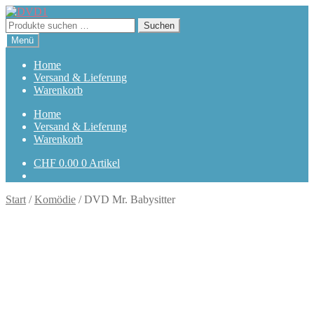
Zur
Zum
Navigation
Inhalt
Suchen
Suchen
springen
springen
nach:
Menü
Home
Versand & Lieferung
Warenkorb
Home
Versand & Lieferung
Warenkorb
CHF
0.00
0 Artikel
Start
/
Komödie
/
DVD Mr. Babysitter