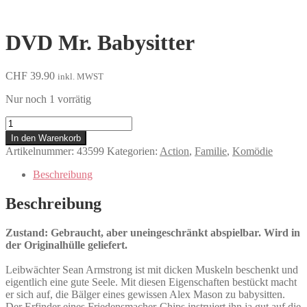
DVD Mr. Babysitter
CHF
39.90
inkl. MWST
Nur noch 1 vorrätig
Mr.
Babysitter
In den Warenkorb
Menge
Artikelnummer:
43599
Kategorien:
Action
,
Familie
,
Komödie
Beschreibung
Beschreibung
Zustand: Gebraucht, aber uneingeschränkt abspielbar. Wird in
der Originalhülle geliefert.
Leibwächter Sean Armstrong ist mit dicken Muskeln beschenkt und
eigentlich eine gute Seele. Mit diesen Eigenschaften bestückt macht
er sich auf, die Bälger eines gewissen Alex Mason zu babysitten.
Der Erfinder eines Friedensmacher-Chips instruiert ihn ja gut auf die