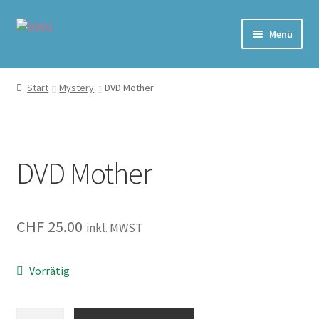
Zur
Zum
Menü
Navigation
Inhalt
springen
springen
Home
Start
Mystery
DVD Mother
Versand & Lieferung
Warenkorb
DVD Mother
CHF
25.00
inkl. MWST
Vorrätig
Mother