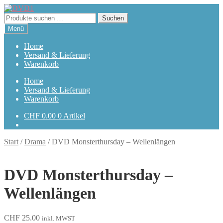
Zur
Zum
Navigation
Inhalt
Suchen
Suchen
springen
springen
nach:
Menü
Home
Versand & Lieferung
Warenkorb
Home
Versand & Lieferung
Warenkorb
CHF
0.00
0 Artikel
Start
/
Drama
/
DVD Monsterthursday – Wellenlängen
DVD Monsterthursday –
Wellenlängen
CHF
25.00
inkl. MWST