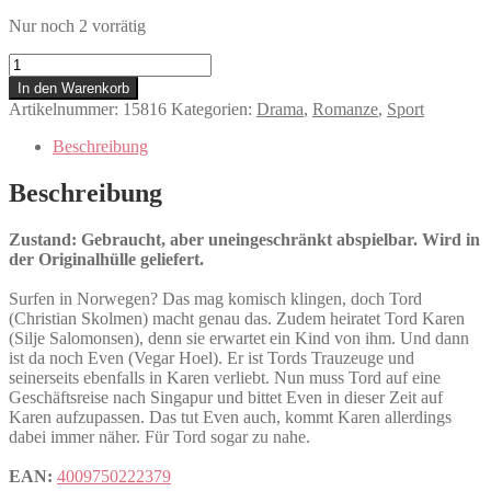
Nur noch 2 vorrätig
Monsterthursday
-
In den Warenkorb
Wellenlängen
Artikelnummer:
15816
Kategorien:
Drama
,
Romanze
,
Sport
Menge
Beschreibung
Beschreibung
Zustand: Gebraucht, aber uneingeschränkt abspielbar. Wird in
der Originalhülle geliefert.
Surfen in Norwegen? Das mag komisch klingen, doch Tord
(Christian Skolmen) macht genau das. Zudem heiratet Tord Karen
(Silje Salomonsen), denn sie erwartet ein Kind von ihm. Und dann
ist da noch Even (Vegar Hoel). Er ist Tords Trauzeuge und
seinerseits ebenfalls in Karen verliebt. Nun muss Tord auf eine
Geschäftsreise nach Singapur und bittet Even in dieser Zeit auf
Karen aufzupassen. Das tut Even auch, kommt Karen allerdings
dabei immer näher. Für Tord sogar zu nahe.
EAN:
4009750222379