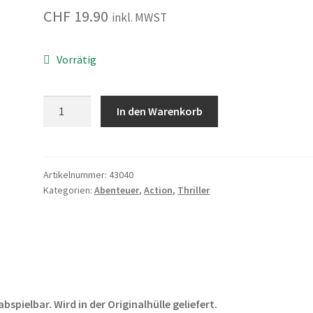
CHF
19.90
inkl. MWST
Vorrätig
Mission:
In den Warenkorb
Impossible
7
-
Dead
Artikelnummer:
43040
Kategorien:
Abenteuer
,
Action
,
Thriller
Reckoning
Teil
Eins
Menge
pielbar. Wird in der Originalhülle geliefert.