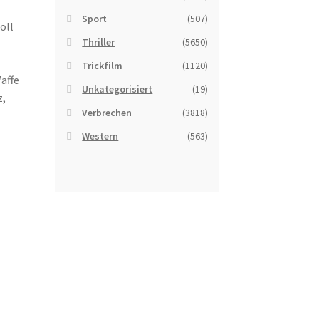
Sport
(507)
oll
Thriller
(5650)
Trickfilm
(1120)
affe
Unkategorisiert
(19)
z,
Verbrechen
(3818)
Western
(563)