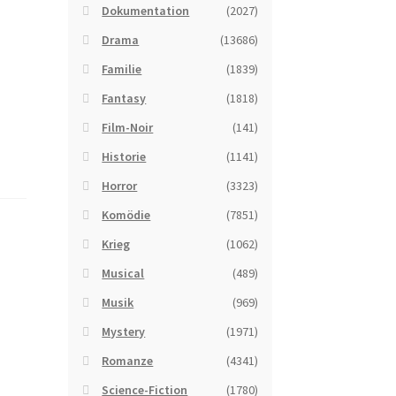
Dokumentation
(2027)
Drama
(13686)
Familie
(1839)
Fantasy
(1818)
Film-Noir
(141)
Historie
(1141)
Horror
(3323)
Komödie
(7851)
Krieg
(1062)
Musical
(489)
Musik
(969)
Mystery
(1971)
Romanze
(4341)
Science-Fiction
(1780)