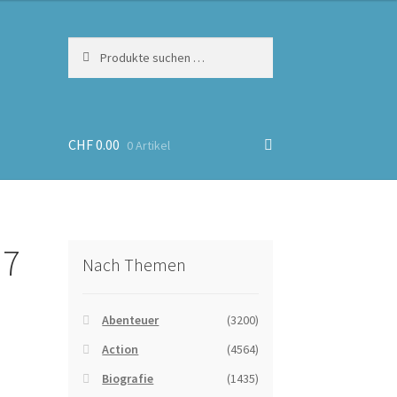
Suchen
Suchen
nach:
CHF
0.00
0 Artikel
 7
Nach Themen
Abenteuer
(3200)
Action
(4564)
Biografie
(1435)