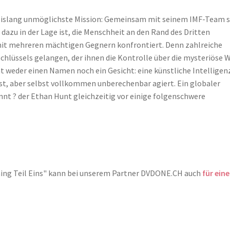
d bislang unmöglichste Mission: Gemeinsam mit seinem IMF-Team s
 dazu in der Lage ist, die Menschheit an den Rand des Dritten
h mit mehreren mächtigen Gegnern konfrontiert. Denn zahlreiche
Schlüssels gelangen, der ihnen die Kontrolle über die mysteriöse W
t weder einen Namen noch ein Gesicht: eine künstliche Intelligen
ist, aber selbst vollkommen unberechenbar agiert. Ein globaler
nnt ? der Ethan Hunt gleichzeitig vor einige folgenschwere
oning Teil Eins" kann bei unserem Partner DVDONE.CH auch
für eine