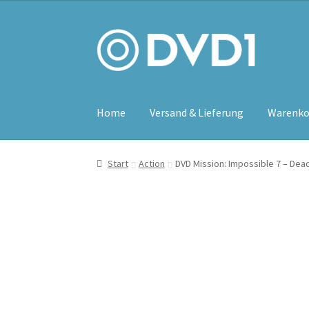
Zur
Zum
Navigation
Inhalt
springen
springen
Home
Versand & Lieferung
Warenko
Start
Action
DVD Mission: Impossible 7 – Dead