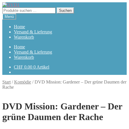
Zur
Zum
Navigation
Inhalt
Suchen
Suchen
springen
springen
nach:
Menü
Home
Versand & Lieferung
Warenkorb
Home
Versand & Lieferung
Warenkorb
CHF
0.00
0 Artikel
Start
/
Komödie
/
DVD Mission: Gardener – Der grüne Daumen der
Rache
DVD Mission: Gardener – Der
grüne Daumen der Rache