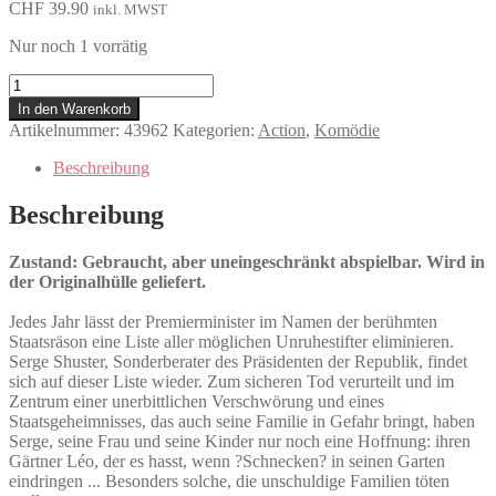
CHF
39.90
inkl. MWST
Nur noch 1 vorrätig
Mission:
Gardener
In den Warenkorb
-
Artikelnummer:
43962
Kategorien:
Action
,
Komödie
Der
grüne
Beschreibung
Daumen
der
Beschreibung
Rache
Menge
Zustand: Gebraucht, aber uneingeschränkt abspielbar. Wird in
der Originalhülle geliefert.
Jedes Jahr lässt der Premierminister im Namen der berühmten
Staatsräson eine Liste aller möglichen Unruhestifter eliminieren.
Serge Shuster, Sonderberater des Präsidenten der Republik, findet
sich auf dieser Liste wieder. Zum sicheren Tod verurteilt und im
Zentrum einer unerbittlichen Verschwörung und eines
Staatsgeheimnisses, das auch seine Familie in Gefahr bringt, haben
Serge, seine Frau und seine Kinder nur noch eine Hoffnung: ihren
Gärtner Léo, der es hasst, wenn ?Schnecken? in seinen Garten
eindringen ... Besonders solche, die unschuldige Familien töten