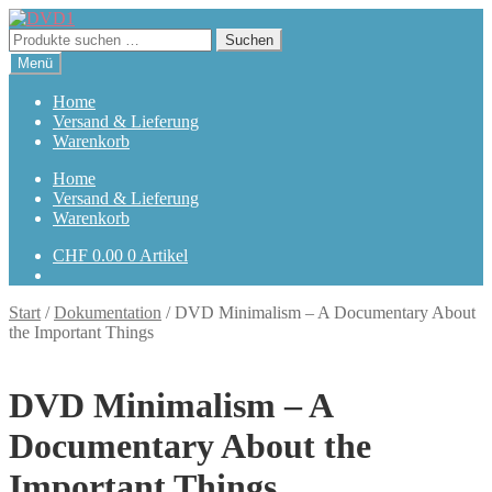
Zur
Zum
Navigation
Inhalt
Suchen
Suchen
springen
springen
nach:
Menü
Home
Versand & Lieferung
Warenkorb
Home
Versand & Lieferung
Warenkorb
CHF
0.00
0 Artikel
Start
/
Dokumentation
/
DVD Minimalism – A Documentary About
the Important Things
DVD Minimalism – A
Documentary About the
Important Things