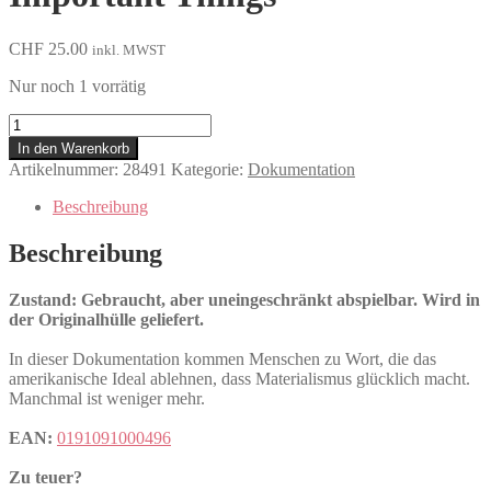
CHF
25.00
inkl. MWST
Nur noch 1 vorrätig
Minimalism
-
In den Warenkorb
A
Artikelnummer:
28491
Kategorie:
Dokumentation
Documentary
About
Beschreibung
the
Important
Beschreibung
Things
Menge
Zustand: Gebraucht, aber uneingeschränkt abspielbar. Wird in
der Originalhülle geliefert.
In dieser Dokumentation kommen Menschen zu Wort, die das
amerikanische Ideal ablehnen, dass Materialismus glücklich macht.
Manchmal ist weniger mehr.
EAN:
0191091000496
Zu teuer?