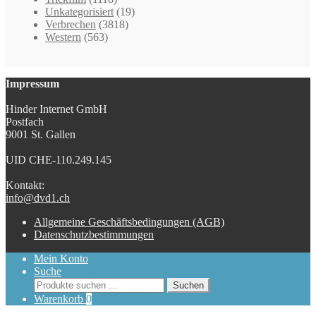
Unkategorisiert
(19)
Verbrechen
(3818)
Western
(563)
Impressum
Hinder Internet GmbH
Postfach
9001 St. Gallen
UID CHE-110.249.145
Kontakt:
info@dvd1.ch
Allgemeine Geschäftsbedingungen (AGB)
Datenschutzbestimmungen
Mein Konto
Suche
Suchen
Suchen
nach:
Warenkorb
0