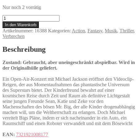
Nur noch 2 vorrätig
Michael
Jackson
In den Warenkorb
-
Artikelnummer:
16388
Kategorien:
Action
,
Fantasy
,
Musik
,
Thriller
,
Moonwalker
Verbrechen
Menge
Beschreibung
Zustand: Gebraucht, aber uneingeschränkt abspielbar. Wird in
der Originalhülle geliefert.
Ein Open-Air-Konzert mit Michael Jackson eröffnet den Videoclip-
Reigen, der aus Momentaufnahmen das phantastische Universum
des Superstars bietet. Der Kinderfreund bewahrt auf einer
kosmischen Reise durch Zeit und Raum als definitive Lichtgestalt
seine jungen Freunde Sean, Katie und Zeke vor den
Machenschaften des bösen Mr. Big, der alle Kinder drogenabhängig
machen will, um die Weltherrschaft zu erlangen. Doch Michael
vereitelt Bigs Pläne, indem er sich nacheinander in ein Auto, ein
Raumschiff und einen Roboter verwandelt und mit dem Bösewicht
EAN:
7321921008177