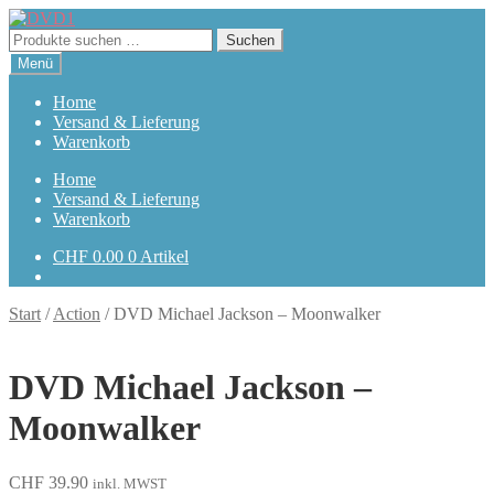
Zur
Zum
Navigation
Inhalt
Suchen
Suchen
springen
springen
nach:
Menü
Home
Versand & Lieferung
Warenkorb
Home
Versand & Lieferung
Warenkorb
CHF
0.00
0 Artikel
Start
/
Action
/
DVD Michael Jackson – Moonwalker
DVD Michael Jackson –
Moonwalker
CHF
39.90
inkl. MWST