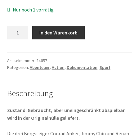
Nur noch 1 vorrätig
Meru
In den Warenkorb
Menge
Artikelnummer:
24657
Kategorien:
Abenteuer
,
Action
,
Dokumentation
,
Sport
Beschreibung
Zustand: Gebraucht, aber uneingeschränkt abspielbar.
Wird in der Originalhülle geliefert.
Die drei Bergsteiger Conrad Anker, Jimmy Chin und Renan