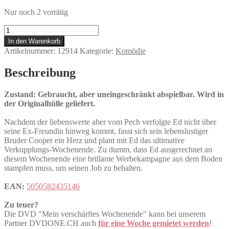
Nur noch 2 vorrätig
Mein
verschärftes
In den Warenkorb
Wochenende
Artikelnummer:
12914
Kategorie:
Komödie
Menge
Beschreibung
Zustand: Gebraucht, aber uneingeschränkt abspielbar. Wird in
der Originalhülle geliefert.
Nachdem der liebenswerte aber vom Pech verfolgte Ed nicht über
seine Ex-Freundin hinweg kommt, fasst sich sein lebenslustiger
Bruder Cooper ein Herz und plant mit Ed das ultimative
Verkupplungs-Wochenende. Zu dumm, dass Ed ausgerechnet an
diesem Wochenende eine brillante Werbekampagne aus dem Boden
stampfen muss, um seinen Job zu behalten.
EAN:
5050582435146
Zu teuer?
Die DVD "Mein verschärftes Wochenende" kann bei unserem
Partner DVDONE.CH auch
für eine Woche gemietet werden
!