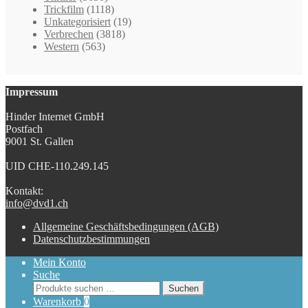
Trickfilm
(1118)
Unkategorisiert
(19)
Verbrechen
(3818)
Western
(563)
Impressum
Hinder Internet GmbH
Postfach
9001 St. Gallen
UID CHE-110.249.145
Kontakt:
info@dvd1.ch
Allgemeine Geschäftsbedingungen (AGB)
Datenschutzbestimmungen
Mein Konto
Suche
Suchen
Suchen
nach:
Warenkorb
0