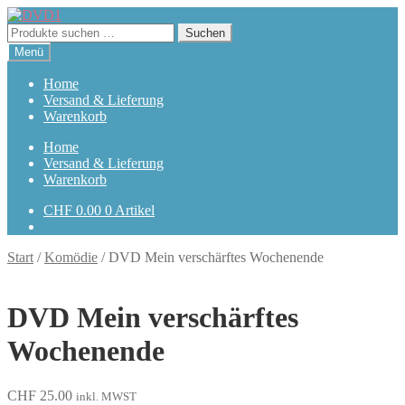
Zur
Zum
Navigation
Inhalt
Suchen
Suchen
springen
springen
nach:
Menü
Home
Versand & Lieferung
Warenkorb
Home
Versand & Lieferung
Warenkorb
CHF
0.00
0 Artikel
Start
/
Komödie
/
DVD Mein verschärftes Wochenende
DVD Mein verschärftes
Wochenende
CHF
25.00
inkl. MWST