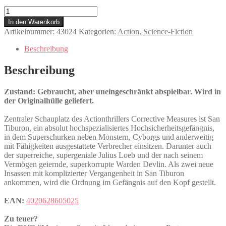
Maximum
Security
In den Warenkorb
Menge
Artikelnummer:
43024
Kategorien:
Action
,
Science-Fiction
Beschreibung
Beschreibung
Zustand: Gebraucht, aber uneingeschränkt abspielbar. Wird in
der Originalhülle geliefert.
Zentraler Schauplatz des Actionthrillers Corrective Measures ist San
Tiburon, ein absolut hochspezialisiertes Hochsicherheitsgefängnis,
in dem Superschurken neben Monstern, Cyborgs und anderweitig
mit Fähigkeiten ausgestattete Verbrecher einsitzen. Darunter auch
der superreiche, supergeniale Julius Loeb und der nach seinem
Vermögen geiernde, superkorrupte Warden Devlin. Als zwei neue
Insassen mit komplizierter Vergangenheit in San Tiburon
ankommen, wird die Ordnung im Gefängnis auf den Kopf gestellt.
EAN:
4020628605025
Zu teuer?