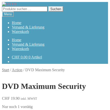
Zur
Zum
Navigation
Inhalt
Suchen
Suchen
springen
springen
nach:
Menü
Home
Versand & Lieferung
Warenkorb
Home
Versand & Lieferung
Warenkorb
CHF
0.00
0 Artikel
Start
/
Action
/
DVD Maximum Security
DVD Maximum Security
CHF
19.90
inkl. MWST
Nur noch 1 vorrätig