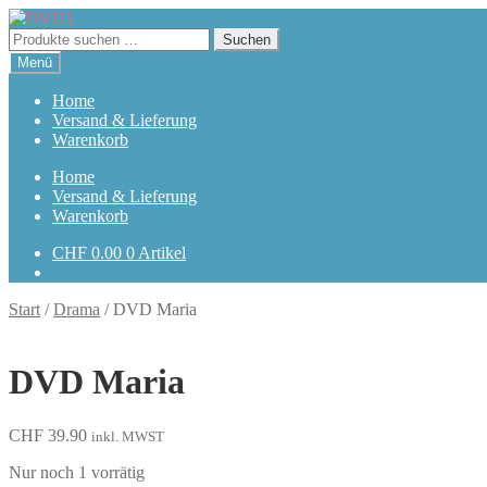
Zur
Zum
Navigation
Inhalt
Suchen
Suchen
springen
springen
nach:
Menü
Home
Versand & Lieferung
Warenkorb
Home
Versand & Lieferung
Warenkorb
CHF
0.00
0 Artikel
Start
/
Drama
/
DVD Maria
DVD Maria
CHF
39.90
inkl. MWST
Nur noch 1 vorrätig