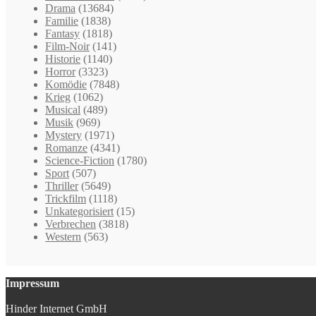
Drama
(13684)
Familie
(1838)
Fantasy
(1818)
Film-Noir
(141)
Historie
(1140)
Horror
(3323)
Komödie
(7848)
Krieg
(1062)
Musical
(489)
Musik
(969)
Mystery
(1971)
Romanze
(4341)
Science-Fiction
(1780)
Sport
(507)
Thriller
(5649)
Trickfilm
(1118)
Unkategorisiert
(15)
Verbrechen
(3818)
Western
(563)
Impressum
Hinder Internet GmbH