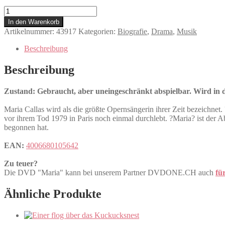
Maria
Menge
In den Warenkorb
Artikelnummer:
43917
Kategorien:
Biografie
,
Drama
,
Musik
Beschreibung
Beschreibung
Zustand: Gebraucht, aber uneingeschränkt abspielbar. Wird in de
Maria Callas wird als die größte Opernsängerin ihrer Zeit bezeichnet.
vor ihrem Tod 1979 in Paris noch einmal durchlebt. ?Maria? ist der A
begonnen hat.
EAN:
4006680105642
Zu teuer?
Die DVD "Maria" kann bei unserem Partner DVDONE.CH auch
fü
Ähnliche Produkte