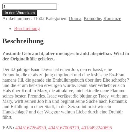
Manhattan
Menge
In den Warenkorb
Artikelnummer:
11602
Kategorien:
Drama
,
Komödie
,
Romanze
Beschreibung
Beschreibung
Zustand: Gebraucht, aber uneingeschränkt abspielbar. Wird in
der Originalhülle geliefert.
Der 42-jährige Isaac Davis hat einen Job, den er hasst, eine
Freundin, die er als zu jung empfindet und eine lesbische Ex-Frau
namens Jill, die gerade ein Enthüllungsbuch über ihre Ehe schreibt ?
und die er am liebsten erwürgen würde. Dann aber verliebt er sich
Hals über Kopf in Mary, die attraktive, intellektuelle neue Flamme
seines besten Freundes. Isaac verlässt die blutjunge Tracy, wirbt um
Mary, wirft seinen Job hin und beginnt seine Suche nach Romantik
und Erfüllung in einer Stadt, in der Sex so intim ist wie ein
Handschlag ? und der Weg zur wahren Liebe durch eine Drehtür
führt.
EAN:
4045167264939
,
4045167006379
,
4018492240695