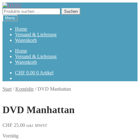
Zur
Zum
Navigation
Inhalt
Suchen
Suchen
springen
springen
nach:
Menü
Home
Versand & Lieferung
Warenkorb
Home
Versand & Lieferung
Warenkorb
CHF
0.00
0 Artikel
Start
/
Komödie
/
DVD Manhattan
DVD Manhattan
CHF
25.00
inkl. MWST
Vorrätig