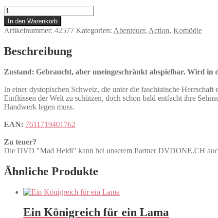
Mad
Heidi
In den Warenkorb
Menge
Artikelnummer:
42577
Kategorien:
Abenteuer
,
Action
,
Komödie
Beschreibung
Zustand: Gebraucht, aber uneingeschränkt abspielbar. Wird in de
In einer dystopischen Schweiz, die unter die faschistische Herrschaft 
Einflüssen der Welt zu schützen, doch schon bald entfacht ihre Sehn
Handwerk legen muss.
EAN:
7611719401762
Zu teuer?
Die DVD "Mad Heidi" kann bei unserem Partner DVDONE.CH au
Ähnliche Produkte
Ein Königreich für ein Lama