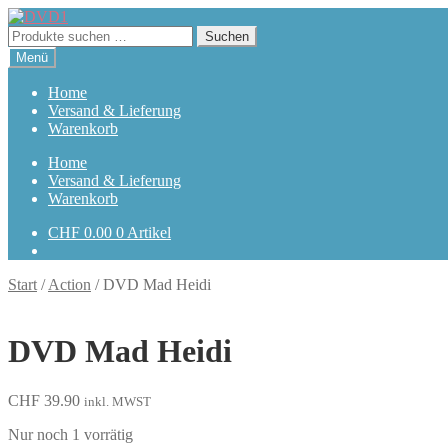
Zur
Zum
Navigation
Inhalt
Suchen
Suchen
springen
springen
nach:
Menü
Home
Versand & Lieferung
Warenkorb
Home
Versand & Lieferung
Warenkorb
CHF
0.00
0 Artikel
Start
/
Action
/
DVD Mad Heidi
DVD Mad Heidi
CHF
39.90
inkl. MWST
Nur noch 1 vorrätig