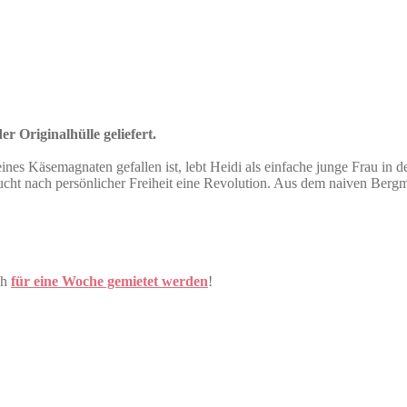
r Originalhülle geliefert.
eines Käsemagnaten gefallen ist, lebt Heidi als einfache junge Frau in d
sucht nach persönlicher Freiheit eine Revolution. Aus dem naiven Ber
ch
für eine Woche gemietet werden
!