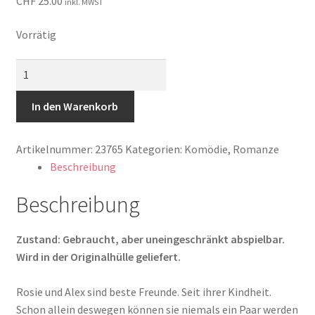
CHF
25.00
inkl. MWST
Vorrätig
Love,
Rosie
-
In den Warenkorb
Für
immer
Artikelnummer:
23765
Kategorien:
Komödie
,
Romanze
vielleicht
Beschreibung
Menge
Beschreibung
Zustand: Gebraucht, aber uneingeschränkt abspielbar.
Wird in der Originalhülle geliefert.
Rosie und Alex sind beste Freunde. Seit ihrer Kindheit.
Schon allein deswegen können sie niemals ein Paar werden