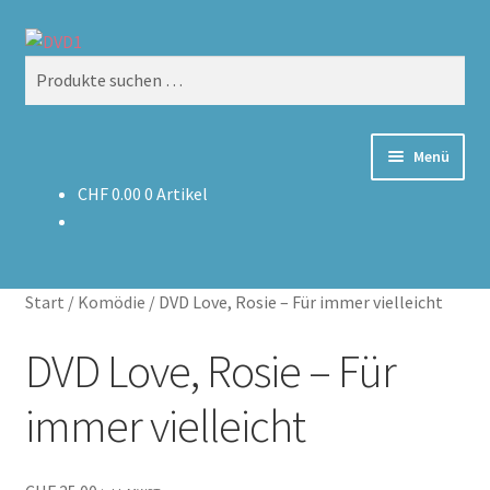
Zur
Zum
Suchen
Navigation
Inhalt
Suchen
springen
springen
nach:
Menü
CHF
0.00
0 Artikel
Home
Versand & Lieferung
Start
/
Komödie
/
DVD Love, Rosie – Für immer vielleicht
Warenkorb
DVD Love, Rosie – Für
immer vielleicht