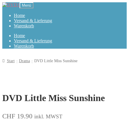
Zur
Zum
Menü
Navigation
Inhalt
springen
springen
Home
Versand & Lieferung
Warenkorb
Home
Versand & Lieferung
Warenkorb
Start
Drama
DVD Little Miss Sunshine
DVD Little Miss Sunshine
CHF
19.90
inkl. MWST