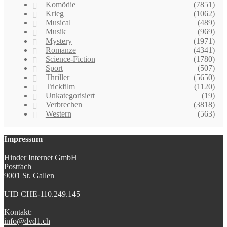
Komödie
(7851)
Krieg
(1062)
Musical
(489)
Musik
(969)
Mystery
(1971)
Romanze
(4341)
Science-Fiction
(1780)
Sport
(507)
Thriller
(5650)
Trickfilm
(1120)
Unkategorisiert
(19)
Verbrechen
(3818)
Western
(563)
Impressum
Hinder Internet GmbH
Postfach
9001 St. Gallen
UID CHE-110.249.145
Kontakt:
info@dvd1.ch