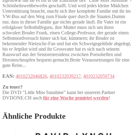
irgendwie hat sie es bis in die Endrunde des "Little Miss Sunshine"-
Schönheitswettbewerbs geschafft. Und weil jedes kleine Mädchen
Unterstützung braucht, macht sich ihre komplette Familie mit ihr im
VW-Bus auf den Weg zum Finale quer durch die Staaten.Dumm
nur, dass in dieser Familie gar nichts gerade läuft. Ihr Vater ist ein
erfolgloser Selbsthilfeguru, ihre Mutter muss sich um ihren
schwulen Bruder Frank, einen College-Professor, der gerade einen
Selbstmordversuch hinter sich hat, kümmern; ihr Bruder ist
bekennender Nietzsche-Fan und hat ein Schweigegelübde abgelegt,
bis er Jetpilot wird und ihr Grossvater hat es sich nach seinem
Rauswurf aus der Seniorenresidenz zwischen Pornoheften und
Heroinschnupfen bequem gemacht.Beste Voraussetzungen für eine
gute Reise...
EAN:
4010232046826
,
4010232039217
,
4010232059734
Zu teuer?
Die DVD "Little Miss Sunshine" kann bei unserem Partner
DVDONE.CH auch
für eine Woche gemietet werden
!
Ähnliche Produkte