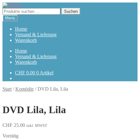
Zur
Zum
Navigation
Inhalt
Suchen
Suchen
springen
springen
nach:
Menü
Home
Versand & Lieferung
Warenkorb
Home
Versand & Lieferung
Warenkorb
CHF
0.00
0 Artikel
Start
/
Komödie
/
DVD Lila, Lila
DVD Lila, Lila
CHF
25.00
inkl. MWST
Vorrätig