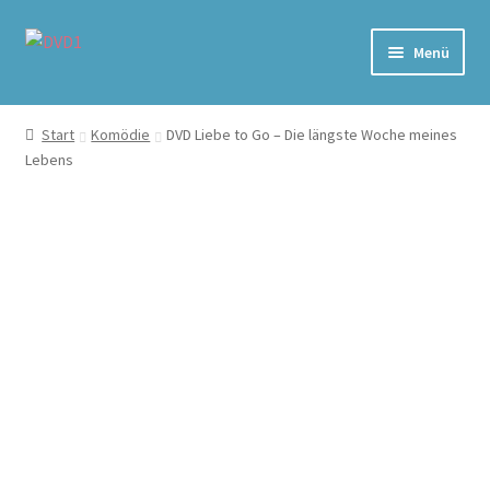
Zur
Zum
Menü
Navigation
Inhalt
springen
springen
Home
Start
Komödie
DVD Liebe to Go – Die längste Woche meines
Lebens
Versand & Lieferung
Warenkorb