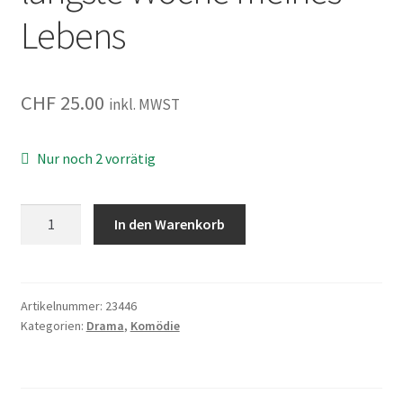
Lebens
CHF
25.00
inkl. MWST
Nur noch 2 vorrätig
Liebe
In den Warenkorb
to
Go
-
Die
Artikelnummer:
23446
Kategorien:
Drama
,
Komödie
längste
Woche
meines
Lebens