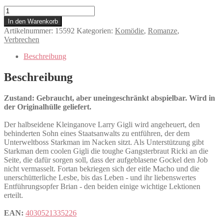
Liebe
mit
In den Warenkorb
Risiko
Artikelnummer:
15592
Kategorien:
Komödie
,
Romanze
,
Menge
Verbrechen
Beschreibung
Beschreibung
Zustand: Gebraucht, aber uneingeschränkt abspielbar. Wird in
der Originalhülle geliefert.
Der halbseidene Kleinganove Larry Gigli wird angeheuert, den
behinderten Sohn eines Staatsanwalts zu entführen, der dem
Unterweltboss Starkman im Nacken sitzt. Als Unterstützung gibt
Starkman dem coolen Gigli die toughe Gangsterbraut Ricki an die
Seite, die dafür sorgen soll, dass der aufgeblasene Gockel den Job
nicht vermasselt. Fortan bekriegen sich der eitle Macho und die
unerschütterliche Lesbe, bis das Leben - und ihr liebenswertes
Entführungsopfer Brian - den beiden einige wichtige Lektionen
erteilt.
EAN:
4030521335226