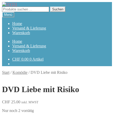
Zur
Zum
Navigation
Inhalt
Suchen
Suchen
springen
springen
nach:
Menü
Home
Versand & Lieferung
Warenkorb
Home
Versand & Lieferung
Warenkorb
CHF
0.00
0 Artikel
Start
/
Komödie
/
DVD Liebe mit Risiko
DVD Liebe mit Risiko
CHF
25.00
inkl. MWST
Nur noch 2 vorrätig