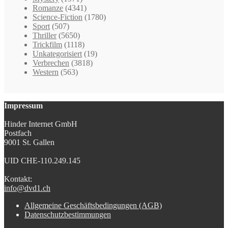
Romanze
(4341)
Science-Fiction
(1780)
Sport
(507)
Thriller
(5650)
Trickfilm
(1118)
Unkategorisiert
(19)
Verbrechen
(3818)
Western
(563)
Impressum
Hinder Internet GmbH
Postfach
9001 St. Gallen
UID CHE-110.249.145
Kontakt:
info@dvd1.ch
Allgemeine Geschäftsbedingungen (AGB)
Datenschutzbestimmungen