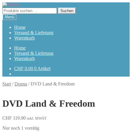
Zur
Zum
Navigation
Inhalt
Suchen
Suchen
springen
springen
nach:
Menü
Home
Versand & Lieferung
Warenkorb
Home
Versand & Lieferung
Warenkorb
CHF
0.00
0 Artikel
Start
/
Drama
/
DVD Land & Freedom
DVD Land & Freedom
CHF
119.90
inkl. MWST
Nur noch 1 vorrätig