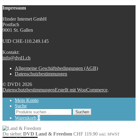
Impressum
Hinder Internet GmbH
Postfach
9001 St. Gallen
UID CHE-110.249.145
Kontakt:
info@dvd1.ch
Allgemeine Geschäftsbedingungen (AGB)
Datenschutzbestimmungen
© DVD1 2026
Datenschutzbestimmungen
Erstellt mit WooCommerce
.
Mein Konto
Suche
Suchen
Suchen
nach:
Warenkorb
0
Du siehst:
DVD Land & Freedom
CHF
119.90
inkl. MWST