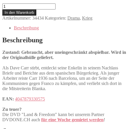
Land
&
In den Warenkorb
Freedom
Artikelnummer:
34434
Kategorien:
Drama
,
Krieg
Menge
Beschreibung
Beschreibung
Zustand: Gebraucht, aber uneingeschränkt abspielbar. Wird in
der Originalhülle geliefert.
Als Dave Carr stirbt, entdeckt seine Enkelin in seinem Nachlass
Briefe und Berichte aus dem spanischen Bürgerkrieg. Als junger
Arbeiter reiste Carr 1936 nach Barcelona, um an der Seite der
Kommunisten gegen Franco zu kämpfen, und verliebt sich dort in
die Mitstreiterin Blanka.
EAN:
4047879330575
Zu teuer?
Die DVD "Land & Freedom" kann bei unserem Partner
DVDONE.CH auch
für eine Woche gemietet werden
!