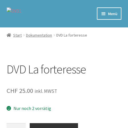
Zur
Zum
Menü
Navigation
Inhalt
springen
springen
Home
Start
Dokumentation
DVD La forteresse
Versand & Lieferung
Warenkorb
DVD La forteresse
CHF
25.00
inkl. MWST
Nur noch 2 vorrätig
La