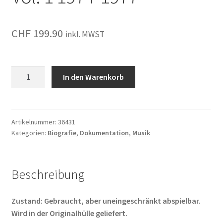
CHF
199.90
inkl. MWST
Kissology
In den Warenkorb
-
The
Ultimate
KISS
Artikelnummer:
36431
Kategorien:
Biografie
,
Dokumentation
,
Musik
Collection
Vol.
1
1974-
Beschreibung
1977
Menge
Zustand: Gebraucht, aber uneingeschränkt abspielbar.
Wird in der Originalhülle geliefert.