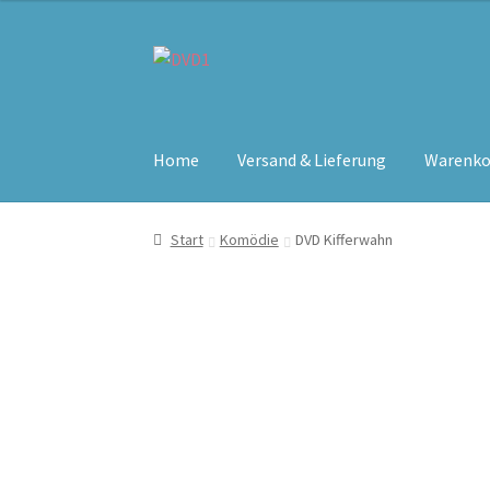
Zur
Zum
Navigation
Inhalt
springen
springen
Home
Versand & Lieferung
Warenko
Start
Komödie
DVD Kifferwahn