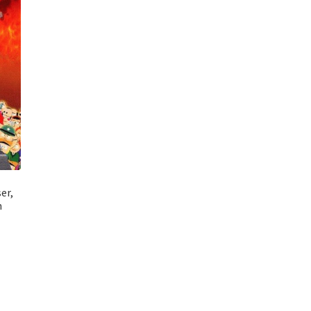
er,
n