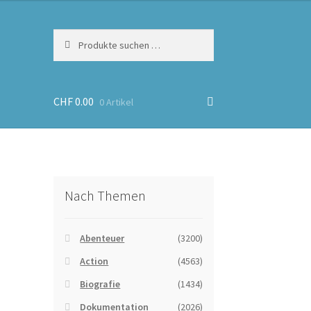
Suchen
Suchen
nach:
CHF
0.00
0 Artikel
Nach Themen
Abenteuer
(3200)
Action
(4563)
Biografie
(1434)
Dokumentation
(2026)