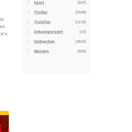
Sport
(507)
Thriller
(5649)
zu
Trickfilm
(1118)
gen
Unkategorisiert
(15)
ck'n
Verbrechen
(3818)
Western
(563)