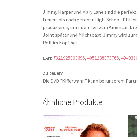
Jimmy Harper und Mary Lane sind die perfekte
freuen, als nach getaner High-School-Pflicht
produzieren, um ihren Teil zum American Dre
Joint später und Milchtoast-Jimmy wird zum 
Roll im Kopf hat...
EAN:
7321925000696
,
4051238073768
,
404031
Zu teuer?
Die DVD "Kifferwahn" kann bei unserem Par
Ähnliche Produkte