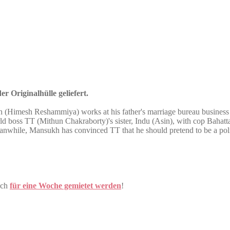
r Originalhülle geliefert.
mesh Reshammiya) works at his father's marriage bureau business but 
ld boss TT (Mithun Chakraborty)'s sister, Indu (Asin), with cop Bah
. Meanwhile, Mansukh has convinced TT that he should pretend to be a p
uch
für eine Woche gemietet werden
!