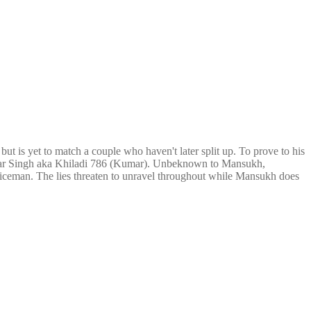
is yet to match a couple who haven't later split up. To prove to his
attar Singh aka Khiladi 786 (Kumar). Unbeknown to Mansukh,
oliceman. The lies threaten to unravel throughout while Mansukh does