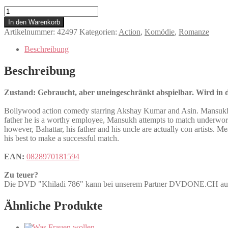
Khiladi
786
In den Warenkorb
Menge
Artikelnummer:
42497
Kategorien:
Action
,
Komödie
,
Romanze
Beschreibung
Beschreibung
Zustand: Gebraucht, aber uneingeschränkt abspielbar. Wird in de
Bollywood action comedy starring Akshay Kumar and Asin. Mansukh (Hi
father he is a worthy employee, Mansukh attempts to match underwor
however, Bahattar, his father and his uncle are actually con artists
his best to make a successful match.
EAN:
0828970181594
Zu teuer?
Die DVD "Khiladi 786" kann bei unserem Partner DVDONE.CH a
Ähnliche Produkte