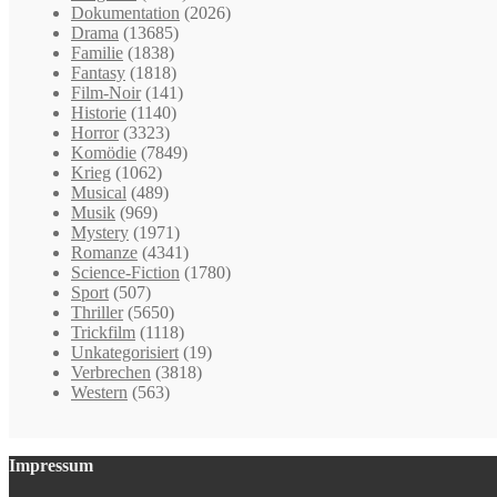
Dokumentation
(2026)
Drama
(13685)
Familie
(1838)
Fantasy
(1818)
Film-Noir
(141)
Historie
(1140)
Horror
(3323)
Komödie
(7849)
Krieg
(1062)
Musical
(489)
Musik
(969)
Mystery
(1971)
Romanze
(4341)
Science-Fiction
(1780)
Sport
(507)
Thriller
(5650)
Trickfilm
(1118)
Unkategorisiert
(19)
Verbrechen
(3818)
Western
(563)
Impressum