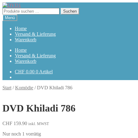
Zur
Zum
Navigation
Inhalt
Suchen
Suchen
springen
springen
nach:
Menü
Home
Versand & Lieferung
Warenkorb
Home
Versand & Lieferung
Warenkorb
CHF
0.00
0 Artikel
Start
/
Komödie
/
DVD Khiladi 786
DVD Khiladi 786
CHF
159.90
inkl. MWST
Nur noch 1 vorrätig