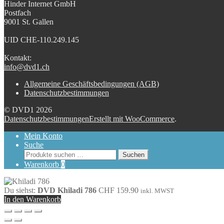
Hinder Internet GmbH
Postfach
9001 St. Gallen
UID CHE-110.249.145
Kontakt:
info@dvd1.ch
Allgemeine Geschäftsbedingungen (AGB)
Datenschutzbestimmungen
© DVD1 2026
Datenschutzbestimmungen
Erstellt mit WooCommerce
.
Mein Konto
Suche
Suchen
Suchen
nach:
Warenkorb
0
Du siehst:
DVD Khiladi 786
CHF
159.90
inkl. MWST
In den Warenkorb