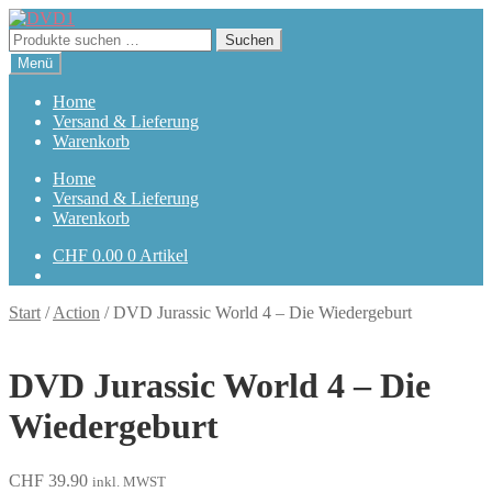
Zur
Zum
Navigation
Inhalt
Suchen
Suchen
springen
springen
nach:
Menü
Home
Versand & Lieferung
Warenkorb
Home
Versand & Lieferung
Warenkorb
CHF
0.00
0 Artikel
Start
/
Action
/
DVD Jurassic World 4 – Die Wiedergeburt
DVD Jurassic World 4 – Die
Wiedergeburt
CHF
39.90
inkl. MWST