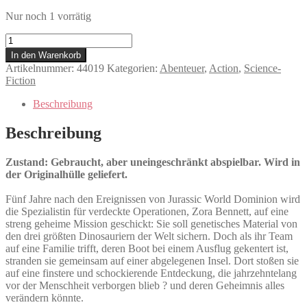
Nur noch 1 vorrätig
Jurassic
World
In den Warenkorb
4
Artikelnummer:
44019
Kategorien:
Abenteuer
,
Action
,
Science-
-
Fiction
Die
Wiedergeburt
Beschreibung
Menge
Beschreibung
Zustand: Gebraucht, aber uneingeschränkt abspielbar. Wird in
der Originalhülle geliefert.
Fünf Jahre nach den Ereignissen von Jurassic World Dominion wird
die Spezialistin für verdeckte Operationen, Zora Bennett, auf eine
streng geheime Mission geschickt: Sie soll genetisches Material von
den drei größten Dinosauriern der Welt sichern. Doch als ihr Team
auf eine Familie trifft, deren Boot bei einem Ausflug gekentert ist,
stranden sie gemeinsam auf einer abgelegenen Insel. Dort stoßen sie
auf eine finstere und schockierende Entdeckung, die jahrzehntelang
vor der Menschheit verborgen blieb ? und deren Geheimnis alles
verändern könnte.