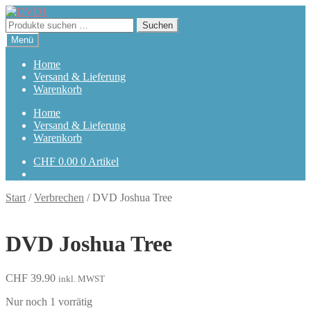
Zur
Zum
Navigation
Inhalt
Suchen
Suchen
springen
springen
nach:
Menü
Home
Versand & Lieferung
Warenkorb
Home
Versand & Lieferung
Warenkorb
CHF
0.00
0 Artikel
Start
/
Verbrechen
/
DVD Joshua Tree
DVD Joshua Tree
CHF
39.90
inkl. MWST
Nur noch 1 vorrätig