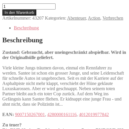
Joshua
Tree
In den Warenkorb
Menge
Artikelnummer:
43207
Kategorien:
Abenteuer
,
Action
,
Verbrechen
Beschreibung
Beschreibung
Zustand: Gebraucht, aber uneingeschränkt abspielbar. Wird in
der Originalhülle geliefert.
Viele kleine Jungs träumen davon, einmal ein Rennfahrer zu
werden. Santee ist schon ein grosser Junge, und seine Leidenschaft
für schnelle Autos ist ungebrochen. Seit es mit der Karriere auf der
Asphaltpiste nicht mehr klappt, verschiebt der Hüne geklaute
Luxuskarossen. Aber er wird geschnappt. Neben seinem toten
Partner bleibt auch ein toter Cop zurück. Auf dem Weg ins
Gefängnis kann Santee fliehen. Er kidnappt eine junge Frau - und
ahnt nicht, dass sie Polizistin ist...
EAN:
9007150267001
,
4280000161116
,
4012019977842
Zu teuer?