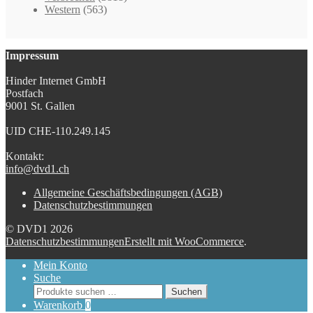
Western
(563)
Impressum
Hinder Internet GmbH
Postfach
9001 St. Gallen
UID CHE-110.249.145
Kontakt:
info@dvd1.ch
Allgemeine Geschäftsbedingungen (AGB)
Datenschutzbestimmungen
© DVD1 2026
Datenschutzbestimmungen
Erstellt mit WooCommerce
.
Mein Konto
Suche
Suchen
Suchen
nach:
Warenkorb
0