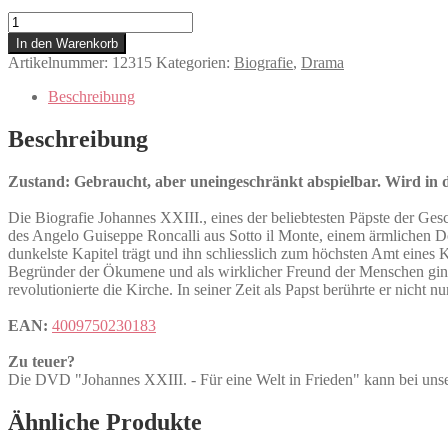
Johannes
XXIII.
In den Warenkorb
-
Artikelnummer:
12315
Kategorien:
Biografie
,
Drama
Für
eine
Beschreibung
Welt
in
Beschreibung
Frieden
Menge
Zustand: Gebraucht, aber uneingeschränkt abspielbar. Wird in de
Die Biografie Johannes XXIII., eines der beliebtesten Päpste der Gesc
des Angelo Guiseppe Roncalli aus Sotto il Monte, einem ärmlichen Do
dunkelste Kapitel trägt und ihn schliesslich zum höchsten Amt eines 
Begründer der Ökumene und als wirklicher Freund der Menschen ging e
revolutionierte die Kirche. In seiner Zeit als Papst berührte er nicht 
EAN:
4009750230183
Zu teuer?
Die DVD "Johannes XXIII. - Für eine Welt in Frieden" kann bei
Ähnliche Produkte