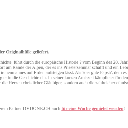
r Originalhülle geliefert.
hichte, führt durch die europäische Historie ? vom Beginn des 20. Jahr
rf am Rande der Alpen, der es ins Priesterseminar schafft und ein Leb
Kirchenmannes auf Erden aufsteigen lässt. Als ?der gute Papst?, dem e
r in die Geschichte ein. In seiner kurzen Amtszeit kämpfte er für den
nur die Herzen christlicher Gläubiger, sondern auch die zahlreicher ethn
 unserem Partner DVDONE.CH auch
für eine Woche gemietet werden
!