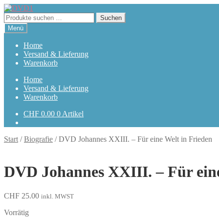
Zur
Zum
Navigation
Inhalt
Suchen
Suchen
springen
springen
nach:
Menü
Home
Versand & Lieferung
Warenkorb
Home
Versand & Lieferung
Warenkorb
CHF
0.00
0 Artikel
Start
/
Biografie
/
DVD Johannes XXIII. – Für eine Welt in Frieden
DVD Johannes XXIII. – Für eine
CHF
25.00
inkl. MWST
Vorrätig