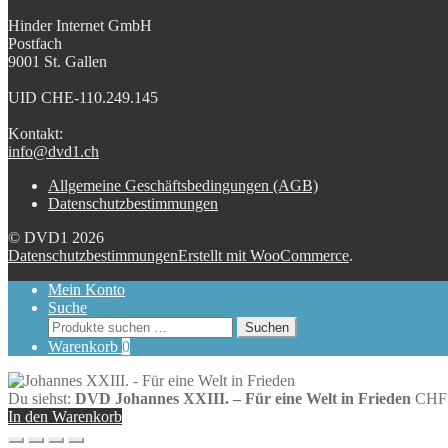
Hinder Internet GmbH
Postfach
9001 St. Gallen
UID CHE-110.249.145
Kontakt:
info@dvd1.ch
Allgemeine Geschäftsbedingungen (AGB)
Datenschutzbestimmungen
© DVD1 2026
Datenschutzbestimmungen
Erstellt mit WooCommerce
.
Mein Konto
Suche
Suchen
Suchen
nach:
Warenkorb
0
Du siehst:
DVD Johannes XXIII. – Für eine Welt in Frieden
CHF
In den Warenkorb