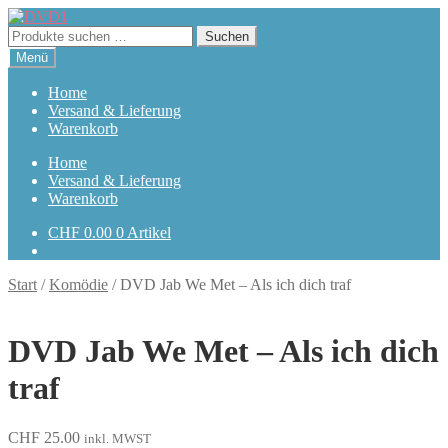
Zur
Zum
Navigation
Inhalt
Suchen
Suchen
springen
springen
nach:
Menü
Home
Versand & Lieferung
Warenkorb
Home
Versand & Lieferung
Warenkorb
CHF
0.00
0 Artikel
Start
/
Komödie
/
DVD Jab We Met – Als ich dich traf
DVD Jab We Met – Als ich dich
traf
CHF
25.00
inkl. MWST