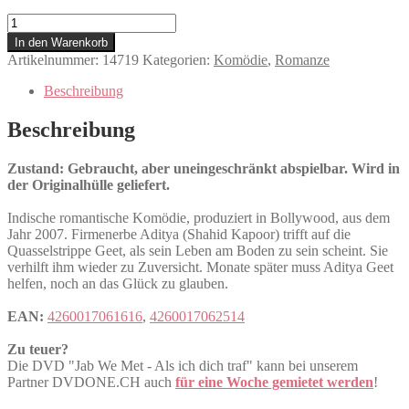
Jab
We
In den Warenkorb
Met
Artikelnummer:
14719
Kategorien:
Komödie
,
Romanze
-
Als
Beschreibung
ich
dich
Beschreibung
traf
Menge
Zustand: Gebraucht, aber uneingeschränkt abspielbar. Wird in
der Originalhülle geliefert.
Indische romantische Komödie, produziert in Bollywood, aus dem
Jahr 2007. Firmenerbe Aditya (Shahid Kapoor) trifft auf die
Quasselstrippe Geet, als sein Leben am Boden zu sein scheint. Sie
verhilft ihm wieder zu Zuversicht. Monate später muss Aditya Geet
helfen, noch an das Glück zu glauben.
EAN:
4260017061616
,
4260017062514
Zu teuer?
Die DVD "Jab We Met - Als ich dich traf" kann bei unserem
Partner DVDONE.CH auch
für eine Woche gemietet werden
!