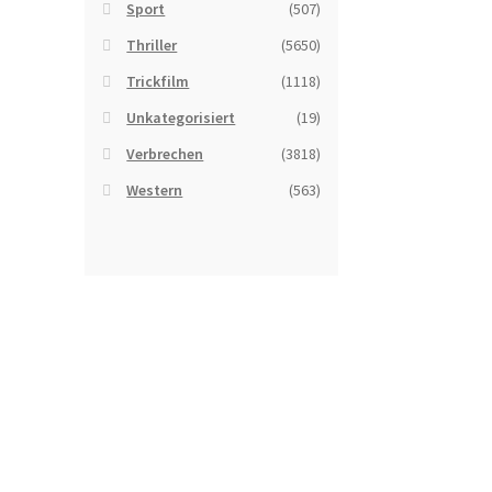
Sport
(507)
Thriller
(5650)
Trickfilm
(1118)
Unkategorisiert
(19)
Verbrechen
(3818)
Western
(563)