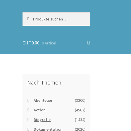
Suchen
Suchen
nach:
CHF
0.00
0 Artikel
Nach Themen
Abenteuer
(3200)
Action
(4563)
Biografie
(1434)
Dokumentation
(2026)