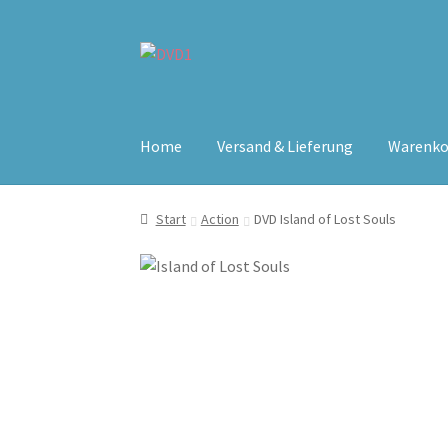
Zur
Zum
Navigation
Inhalt
springen
springen
Home
Versand & Lieferung
Warenko
Start
Action
DVD Island of Lost Souls