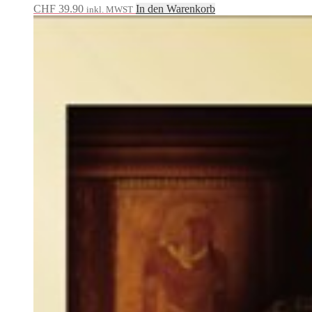
CHF
39.90
In den Warenkorb
inkl. MWST