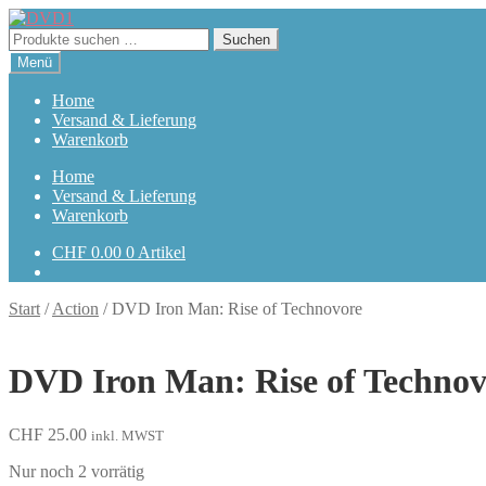
Zur
Zum
Navigation
Inhalt
Suchen
Suchen
springen
springen
nach:
Menü
Home
Versand & Lieferung
Warenkorb
Home
Versand & Lieferung
Warenkorb
CHF
0.00
0 Artikel
Start
/
Action
/
DVD Iron Man: Rise of Technovore
DVD Iron Man: Rise of Technov
CHF
25.00
inkl. MWST
Nur noch 2 vorrätig