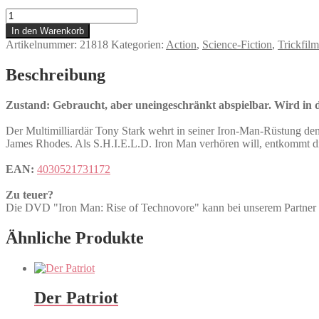
Iron
Man:
In den Warenkorb
Rise
Artikelnummer:
21818
Kategorien:
Action
,
Science-Fiction
,
Trickfilm
of
Technovore
Beschreibung
Menge
Zustand: Gebraucht, aber uneingeschränkt abspielbar. Wird in de
Der Multimilliardär Tony Stark wehrt in seiner Iron-Man-Rüstung de
James Rhodes. Als S.H.I.E.L.D. Iron Man verhören will, entkommt d
EAN:
4030521731172
Zu teuer?
Die DVD "Iron Man: Rise of Technovore" kann bei unserem Par
Ähnliche Produkte
Der Patriot