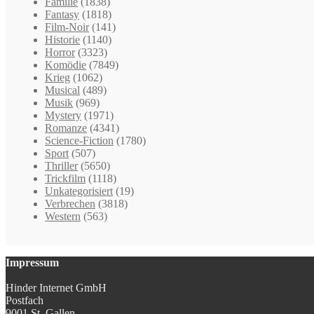
Familie
(1838)
Fantasy
(1818)
Film-Noir
(141)
Historie
(1140)
Horror
(3323)
Komödie
(7849)
Krieg
(1062)
Musical
(489)
Musik
(969)
Mystery
(1971)
Romanze
(4341)
Science-Fiction
(1780)
Sport
(507)
Thriller
(5650)
Trickfilm
(1118)
Unkategorisiert
(19)
Verbrechen
(3818)
Western
(563)
Impressum
Hinder Internet GmbH
Postfach
9001 St. Gallen