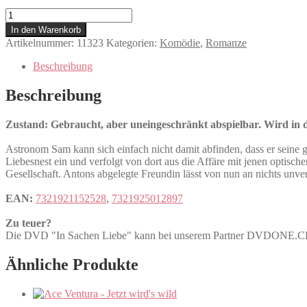
In
Sachen
In den Warenkorb
Liebe
Artikelnummer:
11323
Kategorien:
Komödie
,
Romanze
Menge
Beschreibung
Beschreibung
Zustand: Gebraucht, aber uneingeschränkt abspielbar. Wird in de
Astronom Sam kann sich einfach nicht damit abfinden, dass er seine 
Liebesnest ein und verfolgt von dort aus die Affäre mit jenen optis
Gesellschaft. Antons abgelegte Freundin lässt von nun an nichts unvers
EAN:
7321921152528
,
7321925012897
Zu teuer?
Die DVD "In Sachen Liebe" kann bei unserem Partner DVDONE.
Ähnliche Produkte