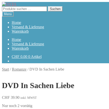
Zur
Zum
Navigation
Inhalt
Suchen
Suchen
springen
springen
nach:
Menü
Home
Versand & Lieferung
Warenkorb
Home
Versand & Lieferung
Warenkorb
CHF
0.00
0 Artikel
Start
/
Romanze
/
DVD In Sachen Liebe
DVD In Sachen Liebe
CHF
39.90
inkl. MWST
Nur noch 2 vorrätig