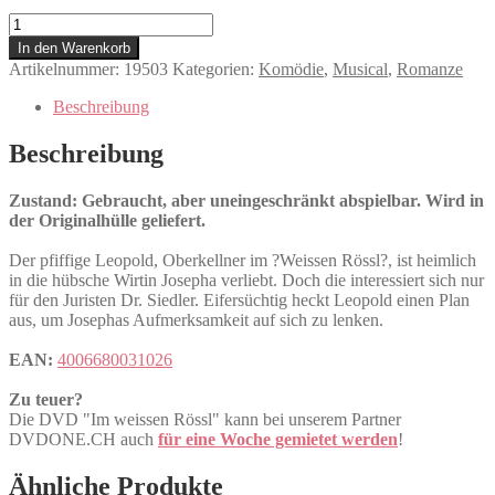
Im
weissen
In den Warenkorb
Rössl
Artikelnummer:
19503
Kategorien:
Komödie
,
Musical
,
Romanze
Menge
Beschreibung
Beschreibung
Zustand: Gebraucht, aber uneingeschränkt abspielbar. Wird in
der Originalhülle geliefert.
Der pfiffige Leopold, Oberkellner im ?Weissen Rössl?, ist heimlich
in die hübsche Wirtin Josepha verliebt. Doch die interessiert sich nur
für den Juristen Dr. Siedler. Eifersüchtig heckt Leopold einen Plan
aus, um Josephas Aufmerksamkeit auf sich zu lenken.
EAN:
4006680031026
Zu teuer?
Die DVD "Im weissen Rössl" kann bei unserem Partner
DVDONE.CH auch
für eine Woche gemietet werden
!
Ähnliche Produkte