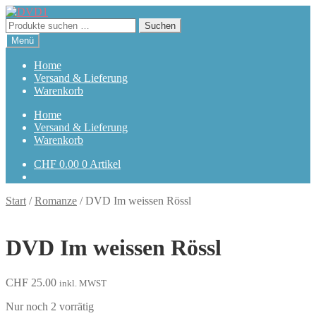
Zur
Zum
Navigation
Inhalt
Suchen
Suchen
springen
springen
nach:
Menü
Home
Versand & Lieferung
Warenkorb
Home
Versand & Lieferung
Warenkorb
CHF
0.00
0 Artikel
Start
/
Romanze
/
DVD Im weissen Rössl
DVD Im weissen Rössl
CHF
25.00
inkl. MWST
Nur noch 2 vorrätig