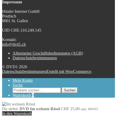
Impressum
Hinder Internet GmbH
Postfach
9001 St. Gallen
UID CHE-110.249.145
Kontakt:
info@dvd1.ch
Allgemeine Geschäftsbedingungen (AGB)
Datenschutzbestimmungen
© DVD1 2026
Datenschutzbestimmungen
Erstellt mit WooCommerce
.
Mein Konto
Suche
Suchen
Suchen
nach:
Warenkorb
0
Du siehst:
DVD Im weissen Rössl
CHF
25.00
inkl. MWST
In den Warenkorb