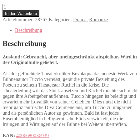
Illuminata
Menge
In den Warenkorb
Artikelnummer:
28767
Kategorien:
Drama
,
Romanze
Beschreibung
Beschreibung
Zustand: Gebraucht, aber uneingeschränkt abspielbar. Wird in
der Originalhülle geliefert.
Als der gefürchtete Theaterkritiker Bevalaqua das neueste Werk von
Bühnenautor Tuccio verreisst, gerät die private Beziehung des
Poeten zu seinem Theaterstar Rachel in die Krise. Die
Theaterleitung will das Stück absetzen und Rachel möchte sich nicht
gegen ihre Arbeitgeber auflehnen. Tuccio hingegen ist beleidigt und
erwartet mehr Loyalität von seiner Geliebten. Dies nutzt die nicht
mehr ganz taufrische Diva Celimene aus, um Tuccio zu umgarnen
und als persönlichen Autor zu gewinnen. Bald ist fast jedes
Ensemblemitglied in heftig-erotische Flirts verwickelt, die die
Irrungen und Wirrungen auf der Bühne bei Weitem übertreffen.
EAN:
4006680036939