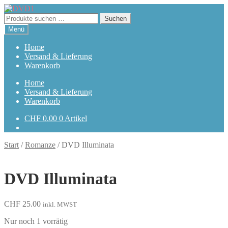
Zur
Zum
Navigation
Inhalt
Suchen
Suchen
springen
springen
nach:
Menü
Home
Versand & Lieferung
Warenkorb
Home
Versand & Lieferung
Warenkorb
CHF
0.00
0 Artikel
Start
/
Romanze
/
DVD Illuminata
DVD Illuminata
CHF
25.00
inkl. MWST
Nur noch 1 vorrätig